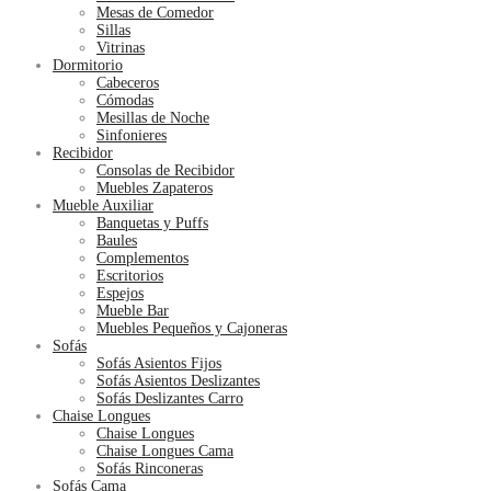
Mesas de Comedor
Sillas
Vitrinas
Dormitorio
Cabeceros
Cómodas
Mesillas de Noche
Sinfonieres
Recibidor
Consolas de Recibidor
Muebles Zapateros
Mueble Auxiliar
Banquetas y Puffs
Baules
Complementos
Escritorios
Espejos
Mueble Bar
Muebles Pequeños y Cajoneras
Sofás
Sofás Asientos Fijos
Sofás Asientos Deslizantes
Sofás Deslizantes Carro
Chaise Longues
Chaise Longues
Chaise Longues Cama
Sofás Rinconeras
Sofás Cama