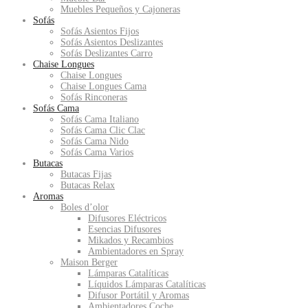
Muebles Pequeños y Cajoneras
Sofás
Sofás Asientos Fijos
Sofás Asientos Deslizantes
Sofás Deslizantes Carro
Chaise Longues
Chaise Longues
Chaise Longues Cama
Sofás Rinconeras
Sofás Cama
Sofás Cama Italiano
Sofás Cama Clic Clac
Sofás Cama Nido
Sofás Cama Varios
Butacas
Butacas Fijas
Butacas Relax
Aromas
Boles d’olor
Difusores Eléctricos
Esencias Difusores
Mikados y Recambios
Ambientadores en Spray
Maison Berger
Lámparas Catalíticas
Líquidos Lámparas Catalíticas
Difusor Portátil y Aromas
Ambientadores Coche