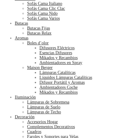
Sofás Cama Italiano
Sofás Cama Clic Clac
Sofás Cama Nido
Sofás Cama Varios
Butacas
Butacas Fijas
Butacas Relax
Aromas
Boles d’olor
Difusores Eléctricos
Esencias Difusores
Mikados y Recambios
Ambientadores en Spray
Maison Berger
Lámparas Catalíticas
Líquidos Lámparas Catalíticas
Difusor Portátil y Aromas
Ambientadores Coche
Mikados y Recambios
Iluminación
Lámparas de Sobremesa
Lámparas de Suelo
Lámparas de Techo
Decoración
Accesorios Hogar
Complementos Decorativos
Cuadros
Faroles y Soportes para Velas