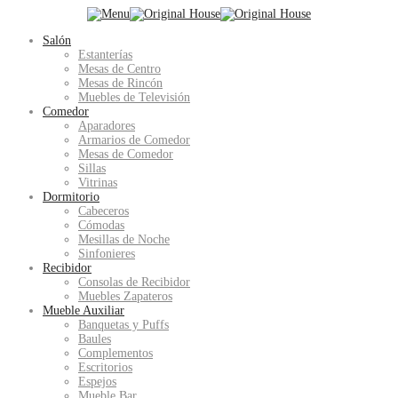
Salón
Estanterías
Mesas de Centro
Mesas de Rincón
Muebles de Televisión
Comedor
Aparadores
Armarios de Comedor
Mesas de Comedor
Sillas
Vitrinas
Dormitorio
Cabeceros
Cómodas
Mesillas de Noche
Sinfonieres
Recibidor
Consolas de Recibidor
Muebles Zapateros
Mueble Auxiliar
Banquetas y Puffs
Baules
Complementos
Escritorios
Espejos
Mueble Bar