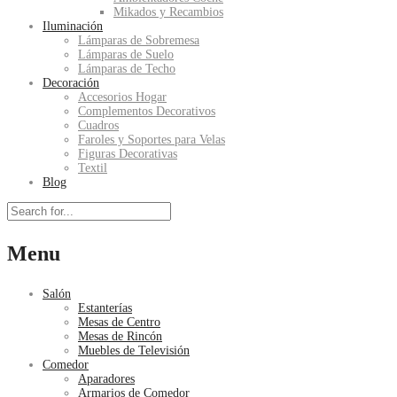
Mikados y Recambios
Iluminación
Lámparas de Sobremesa
Lámparas de Suelo
Lámparas de Techo
Decoración
Accesorios Hogar
Complementos Decorativos
Cuadros
Faroles y Soportes para Velas
Figuras Decorativas
Textil
Blog
Menu
Salón
Estanterías
Mesas de Centro
Mesas de Rincón
Muebles de Televisión
Comedor
Aparadores
Armarios de Comedor