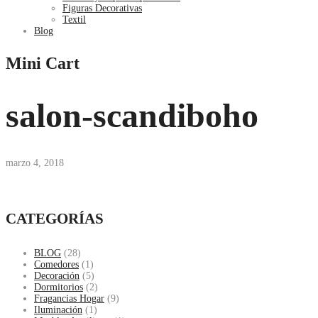
Figuras Decorativas
Textil
Blog
Mini Cart
salon-scandiboho
marzo 4, 2018
CATEGORÍAS
BLOG
(28)
Comedores
(1)
Decoración
(5)
Dormitorios
(2)
Fragancias Hogar
(9)
Iluminación
(1)