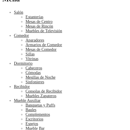
Salón
Estanterías
Mesas de Centro
Mesas de Rincón
Muebles de Televisión
Comedor
Aparadores
Armarios de Comedor
Mesas de Comedor
Sillas
Vitrinas
Dormitorio
Cabeceros
Cómodas
Mesillas de Noche
Sinfonieres
Recibidor
Consolas de Recibidor
Muebles Zapateros
Mueble Auxiliar
Banquetas y Puffs
Baules
Complementos
Escritorios
Espejos
Mueble Bar