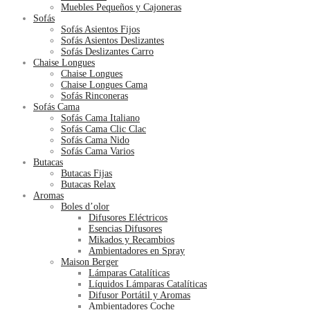
Muebles Pequeños y Cajoneras
Sofás
Sofás Asientos Fijos
Sofás Asientos Deslizantes
Sofás Deslizantes Carro
Chaise Longues
Chaise Longues
Chaise Longues Cama
Sofás Rinconeras
Sofás Cama
Sofás Cama Italiano
Sofás Cama Clic Clac
Sofás Cama Nido
Sofás Cama Varios
Butacas
Butacas Fijas
Butacas Relax
Aromas
Boles d’olor
Difusores Eléctricos
Esencias Difusores
Mikados y Recambios
Ambientadores en Spray
Maison Berger
Lámparas Catalíticas
Líquidos Lámparas Catalíticas
Difusor Portátil y Aromas
Ambientadores Coche