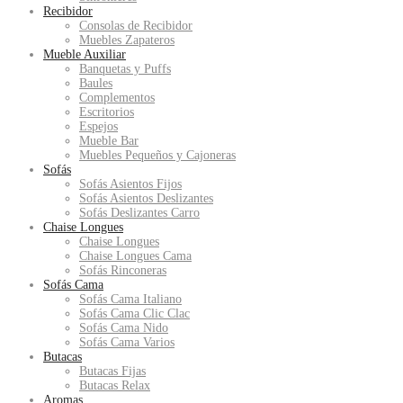
Recibidor
Consolas de Recibidor
Muebles Zapateros
Mueble Auxiliar
Banquetas y Puffs
Baules
Complementos
Escritorios
Espejos
Mueble Bar
Muebles Pequeños y Cajoneras
Sofás
Sofás Asientos Fijos
Sofás Asientos Deslizantes
Sofás Deslizantes Carro
Chaise Longues
Chaise Longues
Chaise Longues Cama
Sofás Rinconeras
Sofás Cama
Sofás Cama Italiano
Sofás Cama Clic Clac
Sofás Cama Nido
Sofás Cama Varios
Butacas
Butacas Fijas
Butacas Relax
Aromas