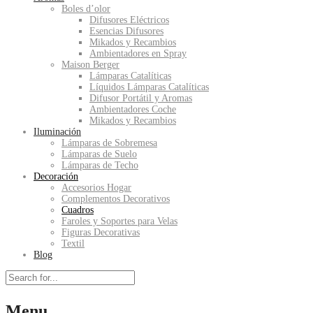
Boles d’olor
Difusores Eléctricos
Esencias Difusores
Mikados y Recambios
Ambientadores en Spray
Maison Berger
Lámparas Catalíticas
Líquidos Lámparas Catalíticas
Difusor Portátil y Aromas
Ambientadores Coche
Mikados y Recambios
Iluminación
Lámparas de Sobremesa
Lámparas de Suelo
Lámparas de Techo
Decoración
Accesorios Hogar
Complementos Decorativos
Cuadros
Faroles y Soportes para Velas
Figuras Decorativas
Textil
Blog
Menu