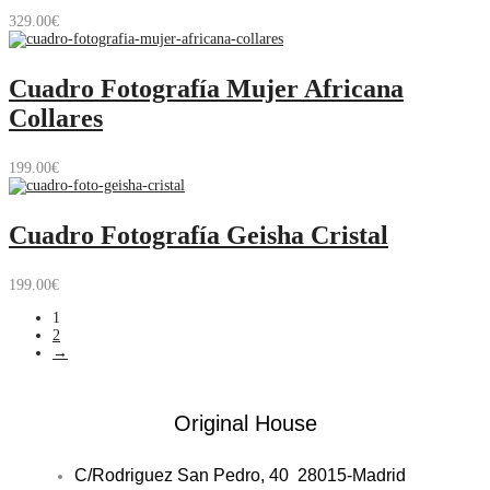
329.00
€
Cuadro Fotografía Mujer Africana
Collares
199.00
€
Cuadro Fotografía Geisha Cristal
199.00
€
1
2
→
Original House
C/Rodriguez San Pedro, 40 28015-Madrid