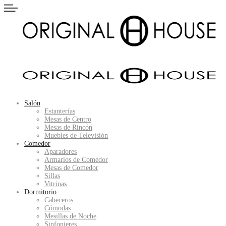
Salón
Estanterías
Mesas de Centro
Mesas de Rincón
Muebles de Televisión
Comedor
Aparadores
Armarios de Comedor
Mesas de Comedor
Sillas
Vitrinas
Dormitorio
Cabeceros
Cómodas
Mesillas de Noche
Sinfonieres