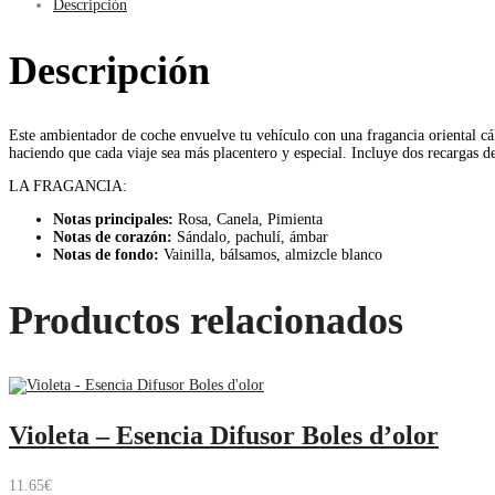
Descripción
Descripción
Este ambientador de coche envuelve tu vehículo con una fragancia oriental cá
haciendo que cada viaje sea más placentero y especial. Incluye dos recargas 
LA FRAGANCIA:
Notas principales:
Rosa, Canela, Pimienta
Notas de corazón:
Sándalo, pachulí, ámbar
Notas de fondo:
Vainilla, bálsamos, almizcle blanco
Productos relacionados
Violeta – Esencia Difusor Boles d’olor
11.65
€