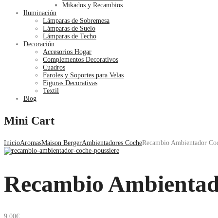
Mikados y Recambios
Iluminación
Lámparas de Sobremesa
Lámparas de Suelo
Lámparas de Techo
Decoración
Accesorios Hogar
Complementos Decorativos
Cuadros
Faroles y Soportes para Velas
Figuras Decorativas
Textil
Blog
Mini Cart
Inicio
Aromas
Maison Berger
Ambientadores Coche
Recambio Ambientador Coc
Recambio Ambientad
9.00
€