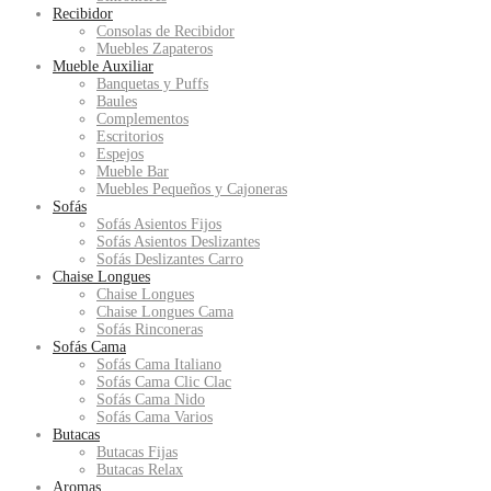
Recibidor
Consolas de Recibidor
Muebles Zapateros
Mueble Auxiliar
Banquetas y Puffs
Baules
Complementos
Escritorios
Espejos
Mueble Bar
Muebles Pequeños y Cajoneras
Sofás
Sofás Asientos Fijos
Sofás Asientos Deslizantes
Sofás Deslizantes Carro
Chaise Longues
Chaise Longues
Chaise Longues Cama
Sofás Rinconeras
Sofás Cama
Sofás Cama Italiano
Sofás Cama Clic Clac
Sofás Cama Nido
Sofás Cama Varios
Butacas
Butacas Fijas
Butacas Relax
Aromas