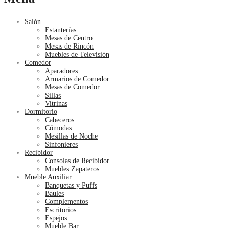
Salón
Estanterías
Mesas de Centro
Mesas de Rincón
Muebles de Televisión
Comedor
Aparadores
Armarios de Comedor
Mesas de Comedor
Sillas
Vitrinas
Dormitorio
Cabeceros
Cómodas
Mesillas de Noche
Sinfonieres
Recibidor
Consolas de Recibidor
Muebles Zapateros
Mueble Auxiliar
Banquetas y Puffs
Baules
Complementos
Escritorios
Espejos
Mueble Bar