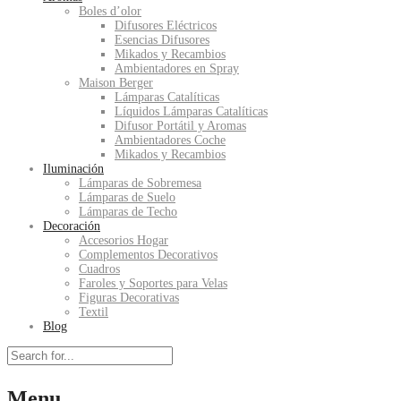
Boles d’olor
Difusores Eléctricos
Esencias Difusores
Mikados y Recambios
Ambientadores en Spray
Maison Berger
Lámparas Catalíticas
Líquidos Lámparas Catalíticas
Difusor Portátil y Aromas
Ambientadores Coche
Mikados y Recambios
Iluminación
Lámparas de Sobremesa
Lámparas de Suelo
Lámparas de Techo
Decoración
Accesorios Hogar
Complementos Decorativos
Cuadros
Faroles y Soportes para Velas
Figuras Decorativas
Textil
Blog
Menu