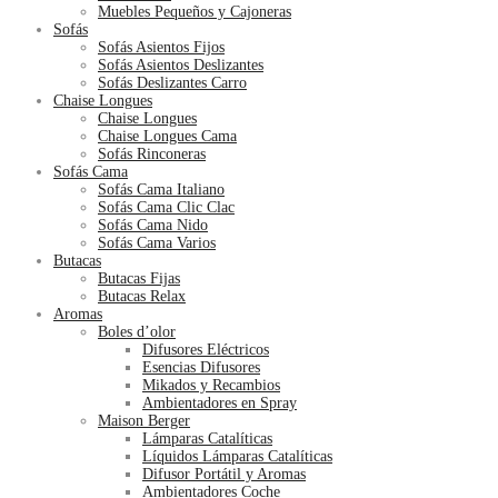
Muebles Pequeños y Cajoneras
Sofás
Sofás Asientos Fijos
Sofás Asientos Deslizantes
Sofás Deslizantes Carro
Chaise Longues
Chaise Longues
Chaise Longues Cama
Sofás Rinconeras
Sofás Cama
Sofás Cama Italiano
Sofás Cama Clic Clac
Sofás Cama Nido
Sofás Cama Varios
Butacas
Butacas Fijas
Butacas Relax
Aromas
Boles d’olor
Difusores Eléctricos
Esencias Difusores
Mikados y Recambios
Ambientadores en Spray
Maison Berger
Lámparas Catalíticas
Líquidos Lámparas Catalíticas
Difusor Portátil y Aromas
Ambientadores Coche