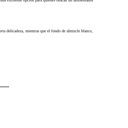
Es una excelente opción para quienes buscan un ambientador
porta delicadeza, mientras que el fondo de almizcle blanco,