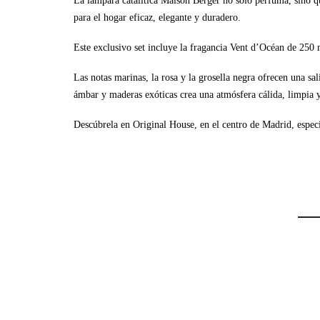
La lámpara catalítica Maison Berger no solo perfuma, sino qu
para el hogar eficaz, elegante y duradero.
Este exclusivo set incluye la fragancia Vent d’Océan de 250 m
Las notas marinas, la rosa y la grosella negra ofrecen una sal
ámbar y maderas exóticas crea una atmósfera cálida, limpia y
Descúbrela en Original House, en el centro de Madrid, especi