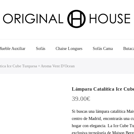
ueble Auxiliar
Sofás
Chaise Longues
Sofás Cama
Butac
tica Ice Cube Turquesa + Aroma Vent D’Ocean
Lámpara Catalítica Ice Cu
39.00
€
Si buscas una lámpara catalítica Ma
centro de Madrid, encontrarás una cu
hogar con elegancia. La Ice Cube Tu
exclusiva tecnología de Maison Berge