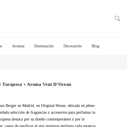
as
Aromas
Iluminación
Decoración
Blog
be Turquesa + Aroma Vent D’Ocean
ison Berger en Madrid, en Original House, ubicada en pleno
idada selección de fragancias y accesorios para perfumar tu
rquesa destaca por su diseño contemporáneo y por la
r, capaz de purificar el aire mientras perfuma cada estancia.