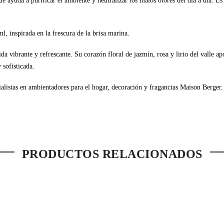
e ayuda a purificar el ambiente y neutralizar los malos olores del día a día. 
l, inspirada en la frescura de la brisa marina.
ida vibrante y refrescante. Su corazón floral de jazmín, rosa y lirio del valle a
 sofisticada.
alistas en ambientadores para el hogar, decoración y fragancias Maison Berger.
PRODUCTOS RELACIONADOS