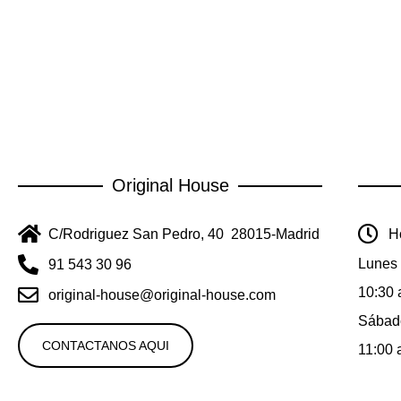
Original House
C/Rodriguez San Pedro, 40 28015-Madrid
Ho
Lunes 
91 543 30 96
10:30 
original-house@original-house.com
Sábad
CONTACTANOS AQUI
11:00 