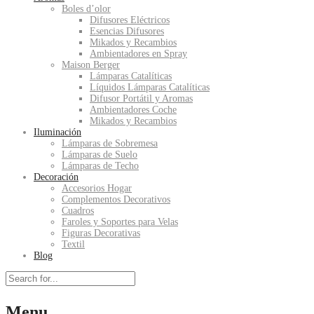
Boles d’olor
Difusores Eléctricos
Esencias Difusores
Mikados y Recambios
Ambientadores en Spray
Maison Berger
Lámparas Catalíticas
Líquidos Lámparas Catalíticas
Difusor Portátil y Aromas
Ambientadores Coche
Mikados y Recambios
Iluminación
Lámparas de Sobremesa
Lámparas de Suelo
Lámparas de Techo
Decoración
Accesorios Hogar
Complementos Decorativos
Cuadros
Faroles y Soportes para Velas
Figuras Decorativas
Textil
Blog
Menu