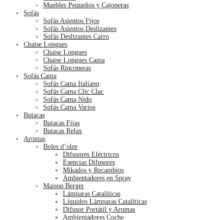
Muebles Pequeños y Cajoneras
Sofás
Sofás Asientos Fijos
Sofás Asientos Deslizantes
Sofás Deslizantes Carro
Chaise Longues
Chaise Longues
Chaise Longues Cama
Sofás Rinconeras
Sofás Cama
Sofás Cama Italiano
Sofás Cama Clic Clac
Sofás Cama Nido
Sofás Cama Varios
Butacas
Butacas Fijas
Butacas Relax
Aromas
Boles d’olor
Difusores Eléctricos
Esencias Difusores
Mikados y Recambios
Ambientadores en Spray
Maison Berger
Lámparas Catalíticas
Líquidos Lámparas Catalíticas
Difusor Portátil y Aromas
Ambientadores Coche