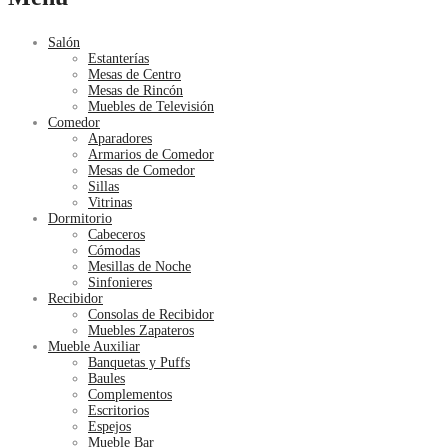
Salón
Estanterías
Mesas de Centro
Mesas de Rincón
Muebles de Televisión
Comedor
Aparadores
Armarios de Comedor
Mesas de Comedor
Sillas
Vitrinas
Dormitorio
Cabeceros
Cómodas
Mesillas de Noche
Sinfonieres
Recibidor
Consolas de Recibidor
Muebles Zapateros
Mueble Auxiliar
Banquetas y Puffs
Baules
Complementos
Escritorios
Espejos
Mueble Bar