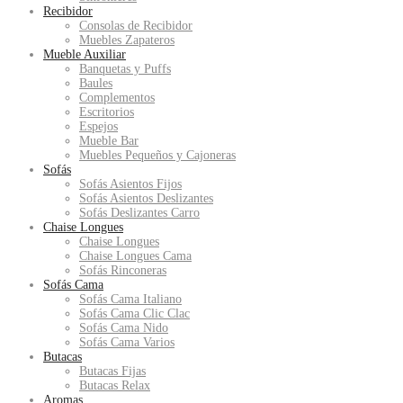
Recibidor
Consolas de Recibidor
Muebles Zapateros
Mueble Auxiliar
Banquetas y Puffs
Baules
Complementos
Escritorios
Espejos
Mueble Bar
Muebles Pequeños y Cajoneras
Sofás
Sofás Asientos Fijos
Sofás Asientos Deslizantes
Sofás Deslizantes Carro
Chaise Longues
Chaise Longues
Chaise Longues Cama
Sofás Rinconeras
Sofás Cama
Sofás Cama Italiano
Sofás Cama Clic Clac
Sofás Cama Nido
Sofás Cama Varios
Butacas
Butacas Fijas
Butacas Relax
Aromas