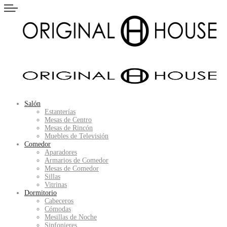
Salón
Estanterías
Mesas de Centro
Mesas de Rincón
Muebles de Televisión
Comedor
Aparadores
Armarios de Comedor
Mesas de Comedor
Sillas
Vitrinas
Dormitorio
Cabeceros
Cómodas
Mesillas de Noche
Sinfonieres