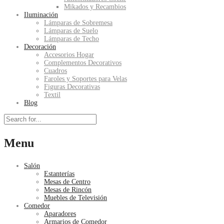
Mikados y Recambios
Iluminación
Lámparas de Sobremesa
Lámparas de Suelo
Lámparas de Techo
Decoración
Accesorios Hogar
Complementos Decorativos
Cuadros
Faroles y Soportes para Velas
Figuras Decorativas
Textil
Blog
Menu
Salón
Estanterías
Mesas de Centro
Mesas de Rincón
Muebles de Televisión
Comedor
Aparadores
Armarios de Comedor