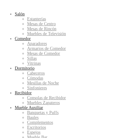
Salón
Estanterías
Mesas de Centro
Mesas de Rincón
Muebles de Televisión
Comedor
Aparadores
Armarios de Comedor
Mesas de Comedor
Sillas
Vitrinas
Dormitorio
Cabeceros
Cómodas
Mesillas de Noche
Sinfonieres
Recibidor
Consolas de Recibidor
Muebles Zapateros
Mueble Auxiliar
Banquetas y Puffs
Baules
Complementos
Escritorios
Espejos
Mueble Bar