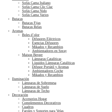
Sofás Cama Italiano
Sofás Cama Clic Clac
Sofás Cama Nido
Sofás Cama Varios
Butacas
Butacas Fijas
Butacas Relax
Aromas
Boles d’olor
Difusores Eléctricos
Esencias Difusores
Mikados y Recambios
Ambientadores en Spray
Maison Berger
Lámparas Catalíticas
Líquidos Lámparas Catalíticas
Difusor Portátil y Aromas
Ambientadores Coche
Mikados y Recambios
Iluminación
Lámparas de Sobremesa
Lámparas de Suelo
Lámparas de Techo
Decoración
Accesorios Hogar
Complementos Decorativos
Cuadros
Faroles y Soportes para Velas