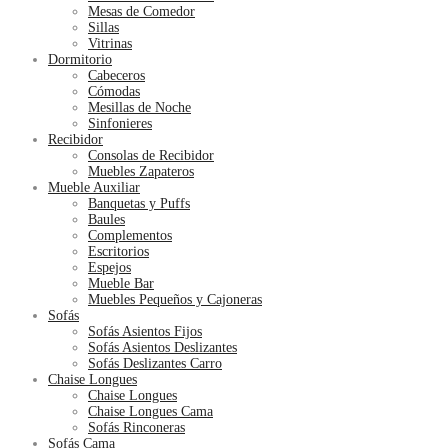
Mesas de Comedor
Sillas
Vitrinas
Dormitorio
Cabeceros
Cómodas
Mesillas de Noche
Sinfonieres
Recibidor
Consolas de Recibidor
Muebles Zapateros
Mueble Auxiliar
Banquetas y Puffs
Baules
Complementos
Escritorios
Espejos
Mueble Bar
Muebles Pequeños y Cajoneras
Sofás
Sofás Asientos Fijos
Sofás Asientos Deslizantes
Sofás Deslizantes Carro
Chaise Longues
Chaise Longues
Chaise Longues Cama
Sofás Rinconeras
Sofás Cama