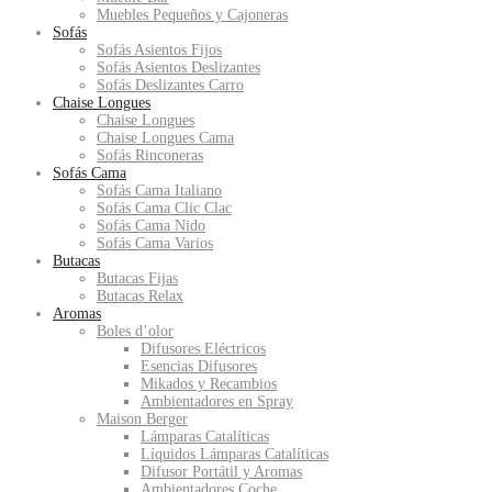
Muebles Pequeños y Cajoneras
Sofás
Sofás Asientos Fijos
Sofás Asientos Deslizantes
Sofás Deslizantes Carro
Chaise Longues
Chaise Longues
Chaise Longues Cama
Sofás Rinconeras
Sofás Cama
Sofás Cama Italiano
Sofás Cama Clic Clac
Sofás Cama Nido
Sofás Cama Varios
Butacas
Butacas Fijas
Butacas Relax
Aromas
Boles d’olor
Difusores Eléctricos
Esencias Difusores
Mikados y Recambios
Ambientadores en Spray
Maison Berger
Lámparas Catalíticas
Líquidos Lámparas Catalíticas
Difusor Portátil y Aromas
Ambientadores Coche