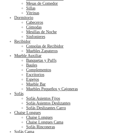
Mesas de Comedor
Sillas
Vitrinas
Dormitorio
Cabeceros
Cómodas
Mesillas de Noche
Sinfonieres
Recibidor
Consolas de Recibidor
Muebles Zapateros
Mueble Auxiliar
Banquetas y Puffs
Baules
Complementos
Escritorios
Espejos
Mueble Bar
Muebles Pequeños y Cajoneras
Sofás
Sofás Asientos Fijos
Sofás Asientos Deslizantes
Sofás Deslizantes Carro
Chaise Longues
Chaise Longues
Chaise Longues Cama
Sofás Rinconeras
Sofás Cama