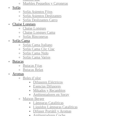
Muebles Pequeños y Cajoneras
Sofás
Sofás Asientos Fijos
Sofás Asientos Deslizantes
Sofás Deslizantes Carro
Chaise Longues
Chaise Longues
Chaise Longues Cama
Sofás Rinconeras
Sofás Cama
Sofás Cama Italiano
Sofás Cama Clic Clac
Sofás Cama Nido
Sofás Cama Varios
Butacas
Butacas Fijas
Butacas Relax
Aromas
Boles d’olor
Difusores Eléctricos
Esencias Difusores
Mikados y Recambios
Ambientadores en Spray
Maison Berger
Lámparas Catalíticas
Líquidos Lámparas Catalíticas
Difusor Portátil y Aromas
Ambientadores Coche