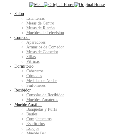
Salón
Estanterías
Mesas de Centro
Mesas de Rincón
Muebles de Televisión
Comedor
Aparadores
Armarios de Comedor
Mesas de Comedor
Sillas
Vitrinas
Dormitorio
Cabeceros
Cómodas
Mesillas de Noche
Sinfonieres
Recibidor
Consolas de Recibidor
Muebles Zapateros
Mueble Auxiliar
Banquetas y Puffs
Baules
Complementos
Escritorios
Espejos
Mueble Bar