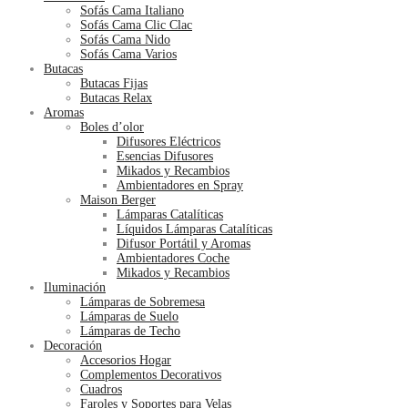
Sofás Cama Italiano
Sofás Cama Clic Clac
Sofás Cama Nido
Sofás Cama Varios
Butacas
Butacas Fijas
Butacas Relax
Aromas
Boles d’olor
Difusores Eléctricos
Esencias Difusores
Mikados y Recambios
Ambientadores en Spray
Maison Berger
Lámparas Catalíticas
Líquidos Lámparas Catalíticas
Difusor Portátil y Aromas
Ambientadores Coche
Mikados y Recambios
Iluminación
Lámparas de Sobremesa
Lámparas de Suelo
Lámparas de Techo
Decoración
Accesorios Hogar
Complementos Decorativos
Cuadros
Faroles y Soportes para Velas