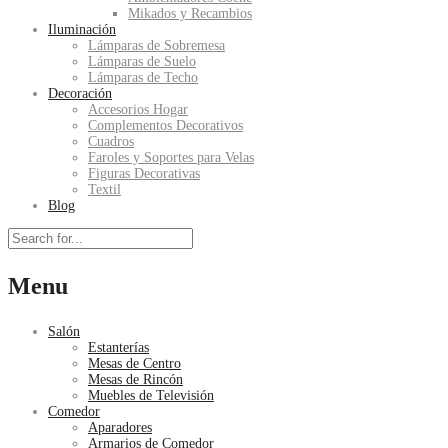
Mikados y Recambios
Iluminación
Lámparas de Sobremesa
Lámparas de Suelo
Lámparas de Techo
Decoración
Accesorios Hogar
Complementos Decorativos
Cuadros
Faroles y Soportes para Velas
Figuras Decorativas
Textil
Blog
Menu
Salón
Estanterías
Mesas de Centro
Mesas de Rincón
Muebles de Televisión
Comedor
Aparadores
Armarios de Comedor