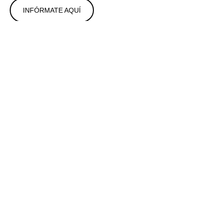
INFÓRMATE AQUÍ
Como Puedo Comprar
Son muchos los criterios y circunstancias que barajan las
tiendas online en la forma de pago, pero teniendo en
cuenta la garantía de ser una tienda física nos hemos
decantado por lo más sencillo y convencional..
AVERÍGUALO AQUÍ
Envio y Entrega
La logística es uno de los factores más importantes para