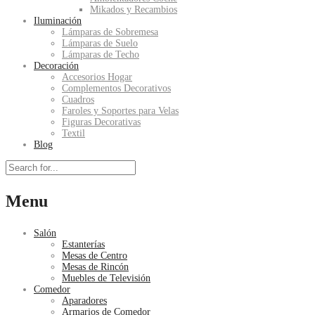
Mikados y Recambios
Iluminación
Lámparas de Sobremesa
Lámparas de Suelo
Lámparas de Techo
Decoración
Accesorios Hogar
Complementos Decorativos
Cuadros
Faroles y Soportes para Velas
Figuras Decorativas
Textil
Blog
Menu
Salón
Estanterías
Mesas de Centro
Mesas de Rincón
Muebles de Televisión
Comedor
Aparadores
Armarios de Comedor