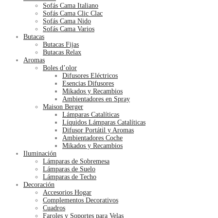
Sofás Cama Italiano
Sofás Cama Clic Clac
Sofás Cama Nido
Sofás Cama Varios
Butacas
Butacas Fijas
Butacas Relax
Aromas
Boles d’olor
Difusores Eléctricos
Esencias Difusores
Mikados y Recambios
Ambientadores en Spray
Maison Berger
Lámparas Catalíticas
Líquidos Lámparas Catalíticas
Difusor Portátil y Aromas
Ambientadores Coche
Mikados y Recambios
Iluminación
Lámparas de Sobremesa
Lámparas de Suelo
Lámparas de Techo
Decoración
Accesorios Hogar
Complementos Decorativos
Cuadros
Faroles y Soportes para Velas