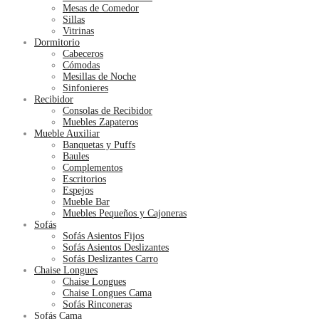
Mesas de Comedor
Sillas
Vitrinas
Dormitorio
Cabeceros
Cómodas
Mesillas de Noche
Sinfonieres
Recibidor
Consolas de Recibidor
Muebles Zapateros
Mueble Auxiliar
Banquetas y Puffs
Baules
Complementos
Escritorios
Espejos
Mueble Bar
Muebles Pequeños y Cajoneras
Sofás
Sofás Asientos Fijos
Sofás Asientos Deslizantes
Sofás Deslizantes Carro
Chaise Longues
Chaise Longues
Chaise Longues Cama
Sofás Rinconeras
Sofás Cama