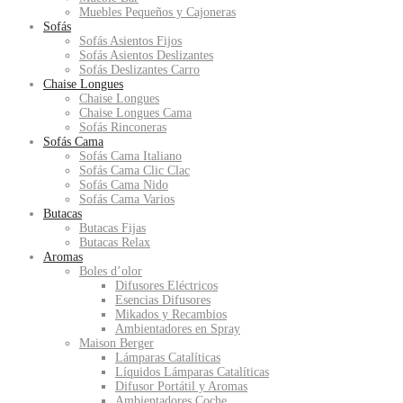
Muebles Pequeños y Cajoneras
Sofás
Sofás Asientos Fijos
Sofás Asientos Deslizantes
Sofás Deslizantes Carro
Chaise Longues
Chaise Longues
Chaise Longues Cama
Sofás Rinconeras
Sofás Cama
Sofás Cama Italiano
Sofás Cama Clic Clac
Sofás Cama Nido
Sofás Cama Varios
Butacas
Butacas Fijas
Butacas Relax
Aromas
Boles d’olor
Difusores Eléctricos
Esencias Difusores
Mikados y Recambios
Ambientadores en Spray
Maison Berger
Lámparas Catalíticas
Líquidos Lámparas Catalíticas
Difusor Portátil y Aromas
Ambientadores Coche