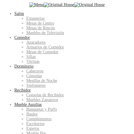
Salón
Estanterías
Mesas de Centro
Mesas de Rincón
Muebles de Televisión
Comedor
Aparadores
Armarios de Comedor
Mesas de Comedor
Sillas
Vitrinas
Dormitorio
Cabeceros
Cómodas
Mesillas de Noche
Sinfonieres
Recibidor
Consolas de Recibidor
Muebles Zapateros
Mueble Auxiliar
Banquetas y Puffs
Baules
Complementos
Escritorios
Espejos
Mueble Bar