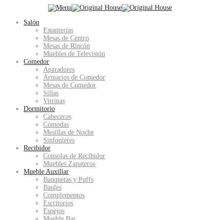
Salón
Estanterías
Mesas de Centro
Mesas de Rincón
Muebles de Televisión
Comedor
Aparadores
Armarios de Comedor
Mesas de Comedor
Sillas
Vitrinas
Dormitorio
Cabeceros
Cómodas
Mesillas de Noche
Sinfonieres
Recibidor
Consolas de Recibidor
Muebles Zapateros
Mueble Auxiliar
Banquetas y Puffs
Baules
Complementos
Escritorios
Espejos
Mueble Bar