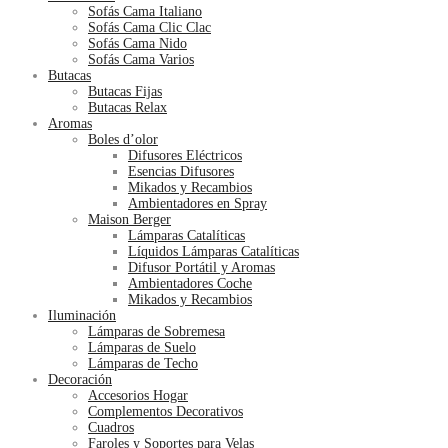
Sofás Cama Italiano
Sofás Cama Clic Clac
Sofás Cama Nido
Sofás Cama Varios
Butacas
Butacas Fijas
Butacas Relax
Aromas
Boles d’olor
Difusores Eléctricos
Esencias Difusores
Mikados y Recambios
Ambientadores en Spray
Maison Berger
Lámparas Catalíticas
Líquidos Lámparas Catalíticas
Difusor Portátil y Aromas
Ambientadores Coche
Mikados y Recambios
Iluminación
Lámparas de Sobremesa
Lámparas de Suelo
Lámparas de Techo
Decoración
Accesorios Hogar
Complementos Decorativos
Cuadros
Faroles y Soportes para Velas