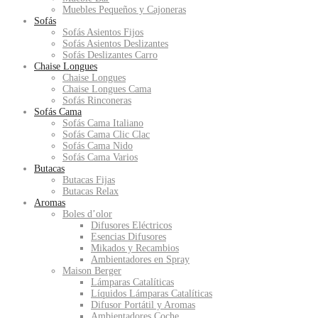
Muebles Pequeños y Cajoneras
Sofás
Sofás Asientos Fijos
Sofás Asientos Deslizantes
Sofás Deslizantes Carro
Chaise Longues
Chaise Longues
Chaise Longues Cama
Sofás Rinconeras
Sofás Cama
Sofás Cama Italiano
Sofás Cama Clic Clac
Sofás Cama Nido
Sofás Cama Varios
Butacas
Butacas Fijas
Butacas Relax
Aromas
Boles d’olor
Difusores Eléctricos
Esencias Difusores
Mikados y Recambios
Ambientadores en Spray
Maison Berger
Lámparas Catalíticas
Líquidos Lámparas Catalíticas
Difusor Portátil y Aromas
Ambientadores Coche