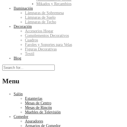
Mikados y Recambios
Iluminación
Lámparas de Sobremesa
Lámparas de Suelo
Lámparas de Techo
Decoración
Accesorios Hogar
Complementos Decorativos
Cuadros
Faroles y Soportes para Velas
Figuras Decorativas
Textil
Blog
Menu
Salón
Estanterías
Mesas de Centro
Mesas de Rincón
Muebles de Televisión
Comedor
Aparadores
Armarios de Comedor