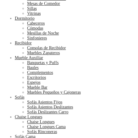
Mesas de Comedor
Sillas
Vitrinas
Dormitorio
Cabeceros
Cómodas
Mesillas de Noche
Sinfonieres
Recibidor
Consolas de Recibidor
Muebles Zapateros
Mueble Auxiliar
Banquetas y Puffs
Baules
Complementos
Escritorios
Espejos
Mueble Bar
Muebles Pequeños y Cajoneras
Sofás
Sofás Asientos Fijos
Sofás Asientos Deslizantes
Sofás Deslizantes Carro
Chaise Longues
Chaise Longues
Chaise Longues Cama
Sofás Rinconeras
Sofás Cama