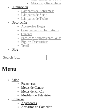
Mikados y Recambios
Iluminación
Lámparas de Sobremesa
Lámparas de Suelo
Lámparas de Techo
Decoración
Accesorios Hogar
Complementos Decorativos
Cuadros
Faroles y Soportes para Velas
Figuras Decorativas
Textil
Blog
Menu
Salón
Estanterías
Mesas de Centro
Mesas de Rincón
Muebles de Televisión
Comedor
Aparadores
Armarios de Comedor