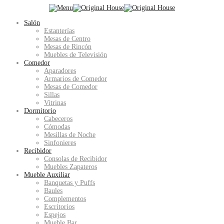
Salón
Estanterías
Mesas de Centro
Mesas de Rincón
Muebles de Televisión
Comedor
Aparadores
Armarios de Comedor
Mesas de Comedor
Sillas
Vitrinas
Dormitorio
Cabeceros
Cómodas
Mesillas de Noche
Sinfonieres
Recibidor
Consolas de Recibidor
Muebles Zapateros
Mueble Auxiliar
Banquetas y Puffs
Baules
Complementos
Escritorios
Espejos
Mueble Bar