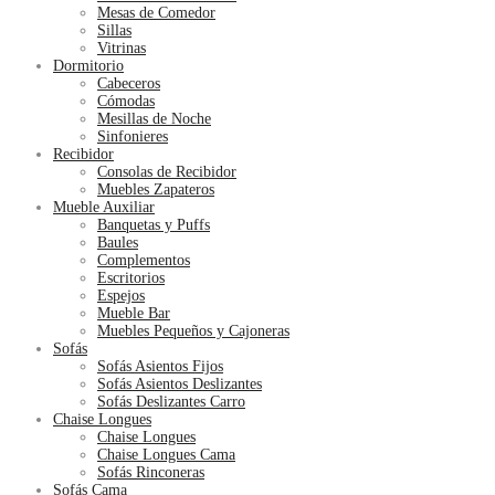
Mesas de Comedor
Sillas
Vitrinas
Dormitorio
Cabeceros
Cómodas
Mesillas de Noche
Sinfonieres
Recibidor
Consolas de Recibidor
Muebles Zapateros
Mueble Auxiliar
Banquetas y Puffs
Baules
Complementos
Escritorios
Espejos
Mueble Bar
Muebles Pequeños y Cajoneras
Sofás
Sofás Asientos Fijos
Sofás Asientos Deslizantes
Sofás Deslizantes Carro
Chaise Longues
Chaise Longues
Chaise Longues Cama
Sofás Rinconeras
Sofás Cama