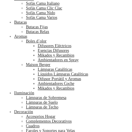
Sofás Cama Italiano
Sofás Cama Clic Clac
Sofás Cama Nido
Sofás Cama Varios
Butacas
Butacas Fijas
Butacas Relax
Aromas
Boles d’olor
Difusores Eléctricos
Esencias Difusores
Mikados y Recambios
Ambientadores en Spray
Maison Berger
Lámparas Catalíticas
Líquidos Lámparas Catalíticas
Difusor Portátil y Aromas
Ambientadores Coche
Mikados y Recambios
Iluminación
Lámparas de Sobremesa
Lámparas de Suelo
Lámparas de Techo
Decoración
Accesorios Hogar
Complementos Decorativos
Cuadros
Faroles y Soportes para Velas