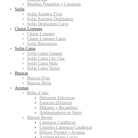
Muebles Pequeños y Cajoneras
Sofás
Sofás Asientos Fijos
Sofás Asientos Deslizantes
Sofás Deslizantes Carro
Chaise Longues
Chaise Longues
Chaise Longues Cama
Sofás Rinconeras
Sofás Cama
Sofás Cama Italiano
Sofás Cama Clic Clac
Sofás Cama Nido
Sofás Cama Varios
Butacas
Butacas Fijas
Butacas Relax
Aromas
Boles d’olor
Difusores Eléctricos
Esencias Difusores
Mikados y Recambios
Ambientadores en Spray
Maison Berger
Lámparas Catalíticas
Líquidos Lámparas Catalíticas
Difusor Portátil y Aromas
Ambientadores Coche