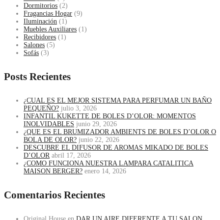
Dormitorios
(2)
Fragancias Hogar
(9)
Iluminación
(1)
Muebles Auxiliares
(1)
Recibidores
(1)
Salones
(5)
Sofás
(3)
Posts Recientes
¿CUAL ES EL MEJOR SISTEMA PARA PERFUMAR UN BAÑO
PEQUEÑO?
julio 3, 2026
INFANTIL KUKETTE DE BOLES D’OLOR: MOMENTOS
INOLVIDABLES
junio 29, 2026
¿QUE ES EL BRUMIZADOR AMBIENTS DE BOLES D’OLOR O
BOLA DE OLOR?
junio 22, 2026
DESCUBRE EL DIFUSOR DE AROMAS MIKADO DE BOLES
D’OLOR
abril 17, 2026
¿COMO FUNCIONA NUESTRA LAMPARA CATALITICA
MAISON BERGER?
enero 14, 2026
Comentarios Recientes
Original House
en
DAR UN AIRE DIFERENTE A TU SALON