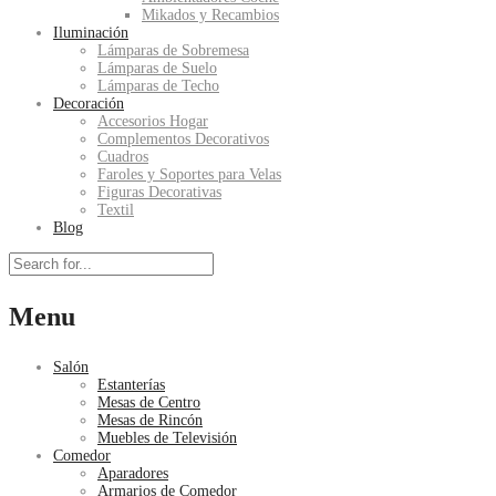
Mikados y Recambios
Iluminación
Lámparas de Sobremesa
Lámparas de Suelo
Lámparas de Techo
Decoración
Accesorios Hogar
Complementos Decorativos
Cuadros
Faroles y Soportes para Velas
Figuras Decorativas
Textil
Blog
Menu
Salón
Estanterías
Mesas de Centro
Mesas de Rincón
Muebles de Televisión
Comedor
Aparadores
Armarios de Comedor