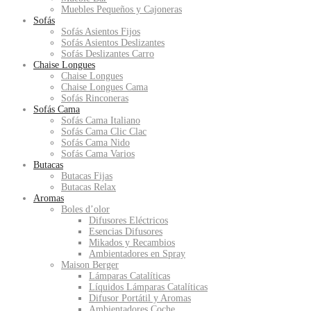
Muebles Pequeños y Cajoneras
Sofás
Sofás Asientos Fijos
Sofás Asientos Deslizantes
Sofás Deslizantes Carro
Chaise Longues
Chaise Longues
Chaise Longues Cama
Sofás Rinconeras
Sofás Cama
Sofás Cama Italiano
Sofás Cama Clic Clac
Sofás Cama Nido
Sofás Cama Varios
Butacas
Butacas Fijas
Butacas Relax
Aromas
Boles d’olor
Difusores Eléctricos
Esencias Difusores
Mikados y Recambios
Ambientadores en Spray
Maison Berger
Lámparas Catalíticas
Líquidos Lámparas Catalíticas
Difusor Portátil y Aromas
Ambientadores Coche