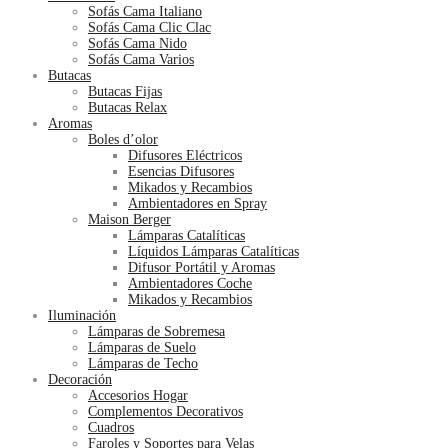
Sofás Cama Italiano
Sofás Cama Clic Clac
Sofás Cama Nido
Sofás Cama Varios
Butacas
Butacas Fijas
Butacas Relax
Aromas
Boles d’olor
Difusores Eléctricos
Esencias Difusores
Mikados y Recambios
Ambientadores en Spray
Maison Berger
Lámparas Catalíticas
Líquidos Lámparas Catalíticas
Difusor Portátil y Aromas
Ambientadores Coche
Mikados y Recambios
Iluminación
Lámparas de Sobremesa
Lámparas de Suelo
Lámparas de Techo
Decoración
Accesorios Hogar
Complementos Decorativos
Cuadros
Faroles y Soportes para Velas