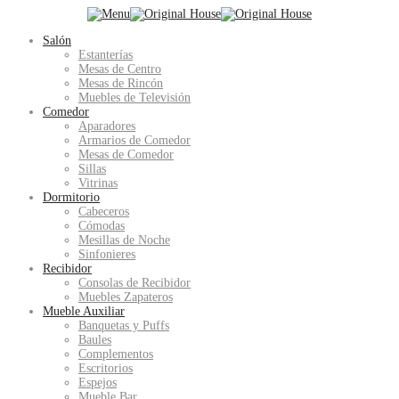
Salón
Estanterías
Mesas de Centro
Mesas de Rincón
Muebles de Televisión
Comedor
Aparadores
Armarios de Comedor
Mesas de Comedor
Sillas
Vitrinas
Dormitorio
Cabeceros
Cómodas
Mesillas de Noche
Sinfonieres
Recibidor
Consolas de Recibidor
Muebles Zapateros
Mueble Auxiliar
Banquetas y Puffs
Baules
Complementos
Escritorios
Espejos
Mueble Bar