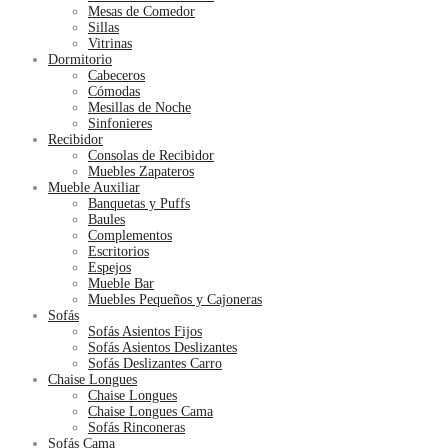
Mesas de Comedor
Sillas
Vitrinas
Dormitorio
Cabeceros
Cómodas
Mesillas de Noche
Sinfonieres
Recibidor
Consolas de Recibidor
Muebles Zapateros
Mueble Auxiliar
Banquetas y Puffs
Baules
Complementos
Escritorios
Espejos
Mueble Bar
Muebles Pequeños y Cajoneras
Sofás
Sofás Asientos Fijos
Sofás Asientos Deslizantes
Sofás Deslizantes Carro
Chaise Longues
Chaise Longues
Chaise Longues Cama
Sofás Rinconeras
Sofás Cama