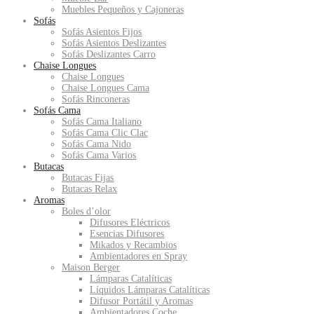
Muebles Pequeños y Cajoneras
Sofás
Sofás Asientos Fijos
Sofás Asientos Deslizantes
Sofás Deslizantes Carro
Chaise Longues
Chaise Longues
Chaise Longues Cama
Sofás Rinconeras
Sofás Cama
Sofás Cama Italiano
Sofás Cama Clic Clac
Sofás Cama Nido
Sofás Cama Varios
Butacas
Butacas Fijas
Butacas Relax
Aromas
Boles d’olor
Difusores Eléctricos
Esencias Difusores
Mikados y Recambios
Ambientadores en Spray
Maison Berger
Lámparas Catalíticas
Líquidos Lámparas Catalíticas
Difusor Portátil y Aromas
Ambientadores Coche