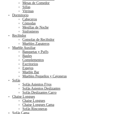
Mesas de Comedor
Sillas
Vitrinas
Dormitorio
Cabeceros
Cómodas
Mesillas de Noche
Sinfonieres
Recibidor
Consolas de Recibidor
Muebles Zapateros
Mueble Auxiliar
Banquetas y Puffs
Baules
Complementos
Escritorios
Espejos
Mueble Bar
Muebles Pequeños y Cajoneras
Sofás
Sofás Asientos Fijos
Sofás Asientos Deslizantes
Sofás Deslizantes Carro
Chaise Longues
Chaise Longues
Chaise Longues Cama
Sofás Rinconeras
Sofás Cama