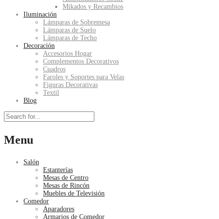
Mikados y Recambios
Iluminación
Lámparas de Sobremesa
Lámparas de Suelo
Lámparas de Techo
Decoración
Accesorios Hogar
Complementos Decorativos
Cuadros
Faroles y Soportes para Velas
Figuras Decorativas
Textil
Blog
Menu
Salón
Estanterías
Mesas de Centro
Mesas de Rincón
Muebles de Televisión
Comedor
Aparadores
Armarios de Comedor