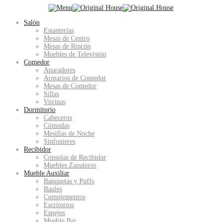
Salón
Estanterías
Mesas de Centro
Mesas de Rincón
Muebles de Televisión
Comedor
Aparadores
Armarios de Comedor
Mesas de Comedor
Sillas
Vitrinas
Dormitorio
Cabeceros
Cómodas
Mesillas de Noche
Sinfonieres
Recibidor
Consolas de Recibidor
Muebles Zapateros
Mueble Auxiliar
Banquetas y Puffs
Baules
Complementos
Escritorios
Espejos
Mueble Bar