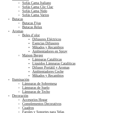
Sofás Cama Italiano
Sofás Cama Clic Clac
Sofás Cama Nido
Sofás Cama Varios
Butacas
Butacas Fijas
Butacas Relax
Aromas
Boles d’olor
Difusores Eléctricos
Esencias Difusores
Mikados y Recambios
Ambientadores en Spray
Maison Berger
Lámparas Catalíticas
Líquidos Lámparas Catalíticas
Difusor Portátil y Aromas
Ambientadores Coche
Mikados y Recambios
Iluminación
Lámparas de Sobremesa
Lámparas de Suelo
Lámparas de Techo
Decoración
Accesorios Hogar
Complementos Decorativos
Cuadros
Faroles y Soportes para Velas