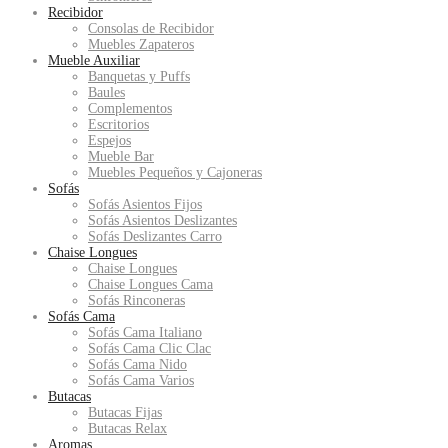
Recibidor
Consolas de Recibidor
Muebles Zapateros
Mueble Auxiliar
Banquetas y Puffs
Baules
Complementos
Escritorios
Espejos
Mueble Bar
Muebles Pequeños y Cajoneras
Sofás
Sofás Asientos Fijos
Sofás Asientos Deslizantes
Sofás Deslizantes Carro
Chaise Longues
Chaise Longues
Chaise Longues Cama
Sofás Rinconeras
Sofás Cama
Sofás Cama Italiano
Sofás Cama Clic Clac
Sofás Cama Nido
Sofás Cama Varios
Butacas
Butacas Fijas
Butacas Relax
Aromas