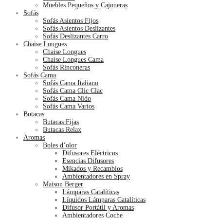
Muebles Pequeños y Cajoneras
Sofás
Sofás Asientos Fijos
Sofás Asientos Deslizantes
Sofás Deslizantes Carro
Chaise Longues
Chaise Longues
Chaise Longues Cama
Sofás Rinconeras
Sofás Cama
Sofás Cama Italiano
Sofás Cama Clic Clac
Sofás Cama Nido
Sofás Cama Varios
Butacas
Butacas Fijas
Butacas Relax
Aromas
Boles d’olor
Difusores Eléctricos
Esencias Difusores
Mikados y Recambios
Ambientadores en Spray
Maison Berger
Lámparas Catalíticas
Líquidos Lámparas Catalíticas
Difusor Portátil y Aromas
Ambientadores Coche