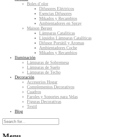
Boles d’olor
Difusores Eléctricos
Esencias Difusores
Mikados y Recambios
Ambientadores en Spray
Maison Berger
Lámparas Catalíticas
Líquidos Lámparas Catalíticas
Difusor Portátil y Aromas
Ambientadores Coche
Mikados y Recambios
Iluminación
Lámparas de Sobremesa
Lámparas de Suelo
Lámparas de Techo
Decoración
Accesorios Hogar
Complementos Decorativos
Cuadros
Faroles y Soportes para Velas
Figuras Decorativas
Textil
Blog
Menu