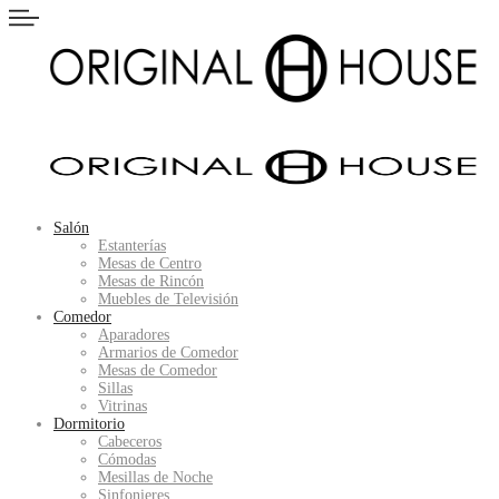
Salón
Estanterías
Mesas de Centro
Mesas de Rincón
Muebles de Televisión
Comedor
Aparadores
Armarios de Comedor
Mesas de Comedor
Sillas
Vitrinas
Dormitorio
Cabeceros
Cómodas
Mesillas de Noche
Sinfonieres