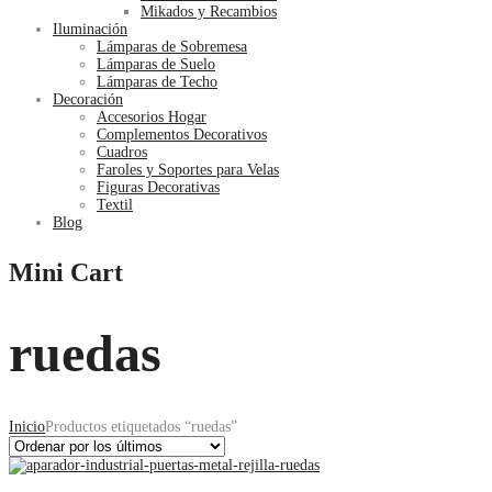
Mikados y Recambios
Iluminación
Lámparas de Sobremesa
Lámparas de Suelo
Lámparas de Techo
Decoración
Accesorios Hogar
Complementos Decorativos
Cuadros
Faroles y Soportes para Velas
Figuras Decorativas
Textil
Blog
Mini Cart
ruedas
Inicio
Productos etiquetados “ruedas”