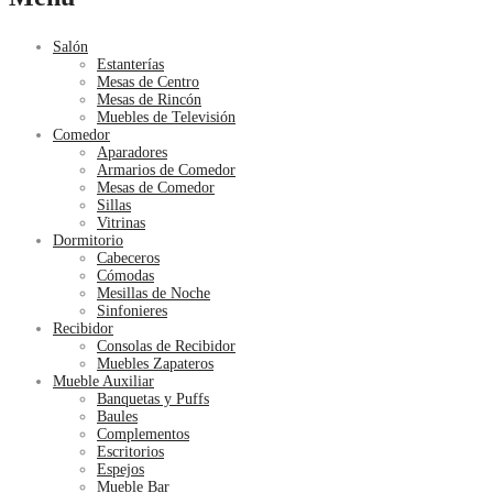
Salón
Estanterías
Mesas de Centro
Mesas de Rincón
Muebles de Televisión
Comedor
Aparadores
Armarios de Comedor
Mesas de Comedor
Sillas
Vitrinas
Dormitorio
Cabeceros
Cómodas
Mesillas de Noche
Sinfonieres
Recibidor
Consolas de Recibidor
Muebles Zapateros
Mueble Auxiliar
Banquetas y Puffs
Baules
Complementos
Escritorios
Espejos
Mueble Bar