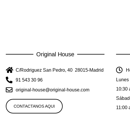
Original House
C/Rodriguez San Pedro, 40 28015-Madrid
Ho
Lunes 
91 543 30 96
10:30 
original-house@original-house.com
Sábad
CONTACTANOS AQUI
11:00 