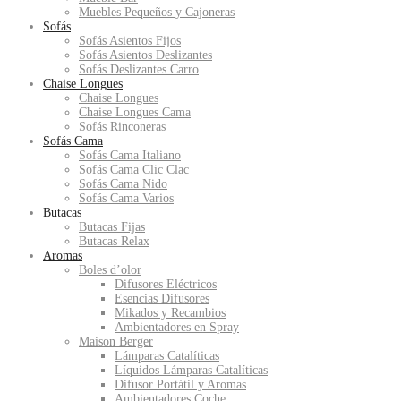
Muebles Pequeños y Cajoneras
Sofás
Sofás Asientos Fijos
Sofás Asientos Deslizantes
Sofás Deslizantes Carro
Chaise Longues
Chaise Longues
Chaise Longues Cama
Sofás Rinconeras
Sofás Cama
Sofás Cama Italiano
Sofás Cama Clic Clac
Sofás Cama Nido
Sofás Cama Varios
Butacas
Butacas Fijas
Butacas Relax
Aromas
Boles d’olor
Difusores Eléctricos
Esencias Difusores
Mikados y Recambios
Ambientadores en Spray
Maison Berger
Lámparas Catalíticas
Líquidos Lámparas Catalíticas
Difusor Portátil y Aromas
Ambientadores Coche