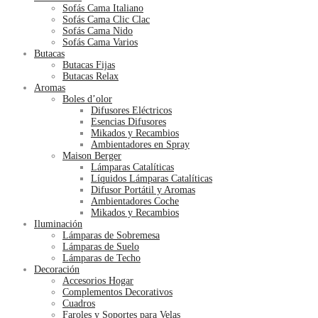
Sofás Cama Italiano
Sofás Cama Clic Clac
Sofás Cama Nido
Sofás Cama Varios
Butacas
Butacas Fijas
Butacas Relax
Aromas
Boles d’olor
Difusores Eléctricos
Esencias Difusores
Mikados y Recambios
Ambientadores en Spray
Maison Berger
Lámparas Catalíticas
Líquidos Lámparas Catalíticas
Difusor Portátil y Aromas
Ambientadores Coche
Mikados y Recambios
Iluminación
Lámparas de Sobremesa
Lámparas de Suelo
Lámparas de Techo
Decoración
Accesorios Hogar
Complementos Decorativos
Cuadros
Faroles y Soportes para Velas