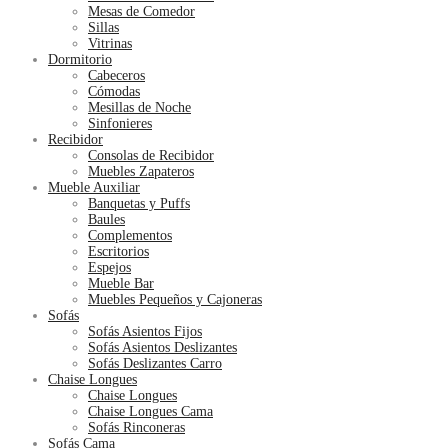
Mesas de Comedor
Sillas
Vitrinas
Dormitorio
Cabeceros
Cómodas
Mesillas de Noche
Sinfonieres
Recibidor
Consolas de Recibidor
Muebles Zapateros
Mueble Auxiliar
Banquetas y Puffs
Baules
Complementos
Escritorios
Espejos
Mueble Bar
Muebles Pequeños y Cajoneras
Sofás
Sofás Asientos Fijos
Sofás Asientos Deslizantes
Sofás Deslizantes Carro
Chaise Longues
Chaise Longues
Chaise Longues Cama
Sofás Rinconeras
Sofás Cama