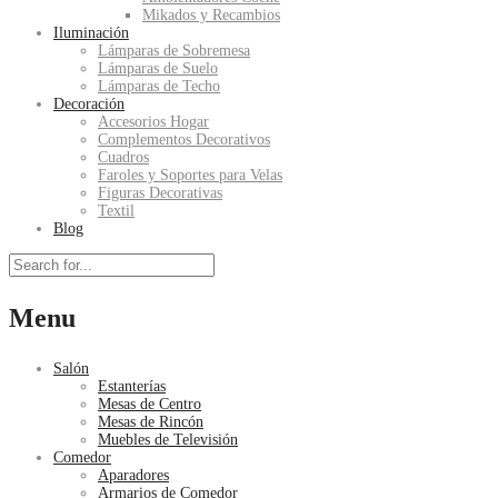
Mikados y Recambios
Iluminación
Lámparas de Sobremesa
Lámparas de Suelo
Lámparas de Techo
Decoración
Accesorios Hogar
Complementos Decorativos
Cuadros
Faroles y Soportes para Velas
Figuras Decorativas
Textil
Blog
Menu
Salón
Estanterías
Mesas de Centro
Mesas de Rincón
Muebles de Televisión
Comedor
Aparadores
Armarios de Comedor