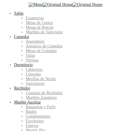
Salón
Estanterías
Mesas de Centro
Mesas de Rincón
Muebles de Televisión
Comedor
Aparadores
Armarios de Comedor
Mesas de Comedor
Sillas
Vitrinas
Dormitorio
Cabeceros
Cómodas
Mesillas de Noche
Sinfonieres
Recibidor
Consolas de Recibidor
Muebles Zapateros
Mueble Auxiliar
Banquetas y Puffs
Baules
Complementos
Escritorios
Espejos
Mueble Bar