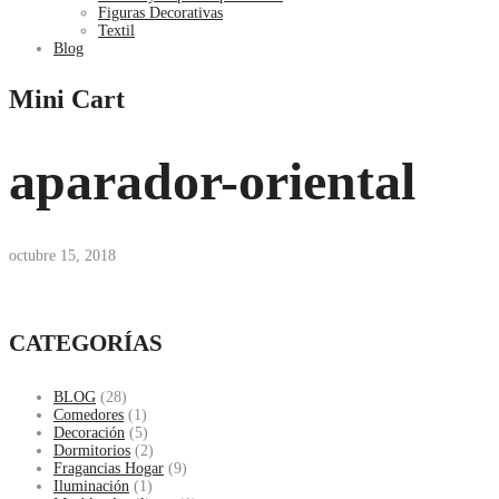
Figuras Decorativas
Textil
Blog
Mini Cart
aparador-oriental
octubre 15, 2018
CATEGORÍAS
BLOG
(28)
Comedores
(1)
Decoración
(5)
Dormitorios
(2)
Fragancias Hogar
(9)
Iluminación
(1)