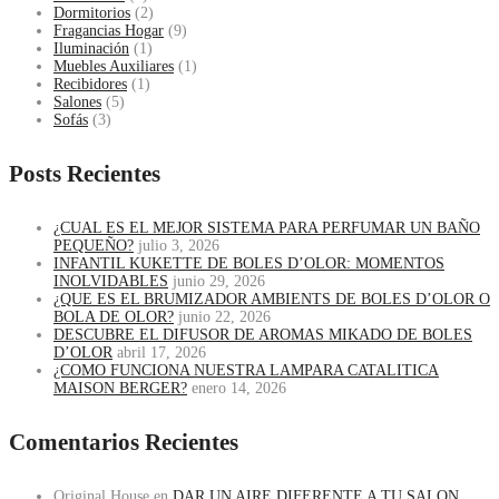
Dormitorios
(2)
Fragancias Hogar
(9)
Iluminación
(1)
Muebles Auxiliares
(1)
Recibidores
(1)
Salones
(5)
Sofás
(3)
Posts Recientes
¿CUAL ES EL MEJOR SISTEMA PARA PERFUMAR UN BAÑO
PEQUEÑO?
julio 3, 2026
INFANTIL KUKETTE DE BOLES D’OLOR: MOMENTOS
INOLVIDABLES
junio 29, 2026
¿QUE ES EL BRUMIZADOR AMBIENTS DE BOLES D’OLOR O
BOLA DE OLOR?
junio 22, 2026
DESCUBRE EL DIFUSOR DE AROMAS MIKADO DE BOLES
D’OLOR
abril 17, 2026
¿COMO FUNCIONA NUESTRA LAMPARA CATALITICA
MAISON BERGER?
enero 14, 2026
Comentarios Recientes
Original House
en
DAR UN AIRE DIFERENTE A TU SALON