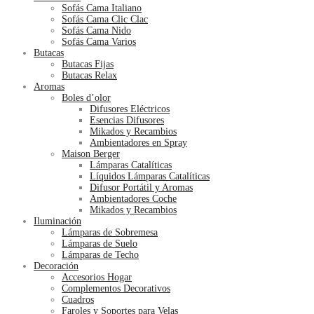
Sofás Cama Italiano
Sofás Cama Clic Clac
Sofás Cama Nido
Sofás Cama Varios
Butacas
Butacas Fijas
Butacas Relax
Aromas
Boles d’olor
Difusores Eléctricos
Esencias Difusores
Mikados y Recambios
Ambientadores en Spray
Maison Berger
Lámparas Catalíticas
Líquidos Lámparas Catalíticas
Difusor Portátil y Aromas
Ambientadores Coche
Mikados y Recambios
Iluminación
Lámparas de Sobremesa
Lámparas de Suelo
Lámparas de Techo
Decoración
Accesorios Hogar
Complementos Decorativos
Cuadros
Faroles y Soportes para Velas