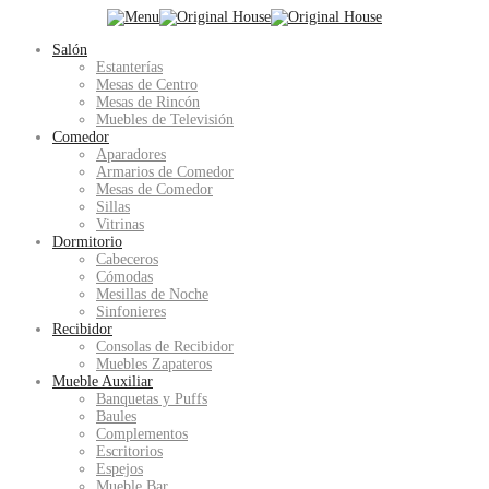
Salón
Estanterías
Mesas de Centro
Mesas de Rincón
Muebles de Televisión
Comedor
Aparadores
Armarios de Comedor
Mesas de Comedor
Sillas
Vitrinas
Dormitorio
Cabeceros
Cómodas
Mesillas de Noche
Sinfonieres
Recibidor
Consolas de Recibidor
Muebles Zapateros
Mueble Auxiliar
Banquetas y Puffs
Baules
Complementos
Escritorios
Espejos
Mueble Bar