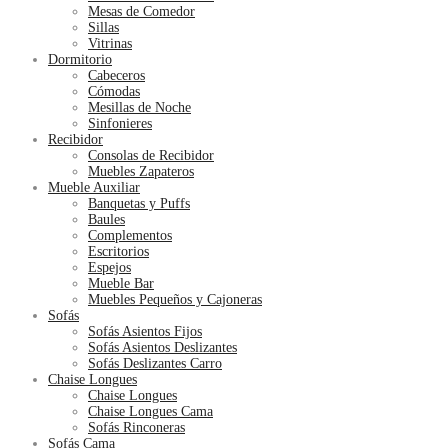
Mesas de Comedor
Sillas
Vitrinas
Dormitorio
Cabeceros
Cómodas
Mesillas de Noche
Sinfonieres
Recibidor
Consolas de Recibidor
Muebles Zapateros
Mueble Auxiliar
Banquetas y Puffs
Baules
Complementos
Escritorios
Espejos
Mueble Bar
Muebles Pequeños y Cajoneras
Sofás
Sofás Asientos Fijos
Sofás Asientos Deslizantes
Sofás Deslizantes Carro
Chaise Longues
Chaise Longues
Chaise Longues Cama
Sofás Rinconeras
Sofás Cama