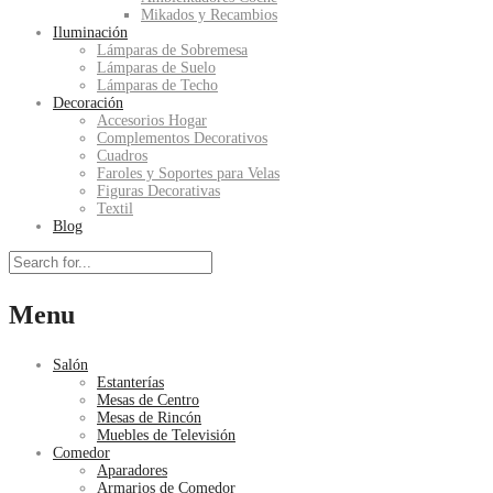
Mikados y Recambios
Iluminación
Lámparas de Sobremesa
Lámparas de Suelo
Lámparas de Techo
Decoración
Accesorios Hogar
Complementos Decorativos
Cuadros
Faroles y Soportes para Velas
Figuras Decorativas
Textil
Blog
Menu
Salón
Estanterías
Mesas de Centro
Mesas de Rincón
Muebles de Televisión
Comedor
Aparadores
Armarios de Comedor