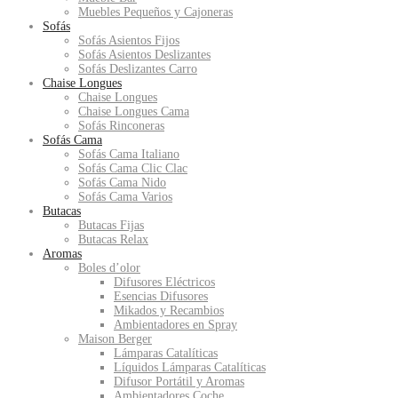
Muebles Pequeños y Cajoneras
Sofás
Sofás Asientos Fijos
Sofás Asientos Deslizantes
Sofás Deslizantes Carro
Chaise Longues
Chaise Longues
Chaise Longues Cama
Sofás Rinconeras
Sofás Cama
Sofás Cama Italiano
Sofás Cama Clic Clac
Sofás Cama Nido
Sofás Cama Varios
Butacas
Butacas Fijas
Butacas Relax
Aromas
Boles d’olor
Difusores Eléctricos
Esencias Difusores
Mikados y Recambios
Ambientadores en Spray
Maison Berger
Lámparas Catalíticas
Líquidos Lámparas Catalíticas
Difusor Portátil y Aromas
Ambientadores Coche