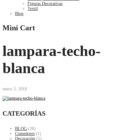
Figuras Decorativas
Textil
Blog
Mini Cart
lampara-techo-
blanca
enero 3, 2018
CATEGORÍAS
BLOG
(28)
Comedores
(1)
Decoración
(5)