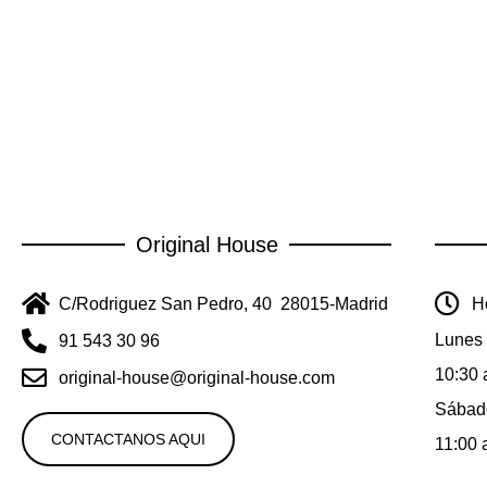
Original House
C/Rodriguez San Pedro, 40 28015-Madrid
Ho
Lunes 
91 543 30 96
10:30 
original-house@original-house.com
Sábad
CONTACTANOS AQUI
11:00 