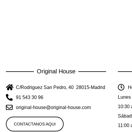
Original House
C/Rodriguez San Pedro, 40 28015-Madrid
Ho
Lunes 
91 543 30 96
10:30 
original-house@original-house.com
Sábad
CONTACTANOS AQUI
11:00 