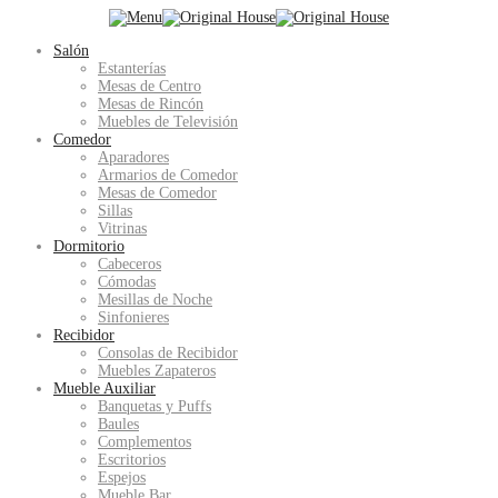
Salón
Estanterías
Mesas de Centro
Mesas de Rincón
Muebles de Televisión
Comedor
Aparadores
Armarios de Comedor
Mesas de Comedor
Sillas
Vitrinas
Dormitorio
Cabeceros
Cómodas
Mesillas de Noche
Sinfonieres
Recibidor
Consolas de Recibidor
Muebles Zapateros
Mueble Auxiliar
Banquetas y Puffs
Baules
Complementos
Escritorios
Espejos
Mueble Bar