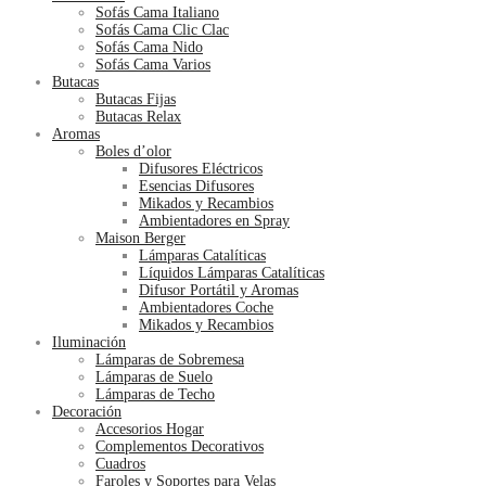
Sofás Cama Italiano
Sofás Cama Clic Clac
Sofás Cama Nido
Sofás Cama Varios
Butacas
Butacas Fijas
Butacas Relax
Aromas
Boles d’olor
Difusores Eléctricos
Esencias Difusores
Mikados y Recambios
Ambientadores en Spray
Maison Berger
Lámparas Catalíticas
Líquidos Lámparas Catalíticas
Difusor Portátil y Aromas
Ambientadores Coche
Mikados y Recambios
Iluminación
Lámparas de Sobremesa
Lámparas de Suelo
Lámparas de Techo
Decoración
Accesorios Hogar
Complementos Decorativos
Cuadros
Faroles y Soportes para Velas