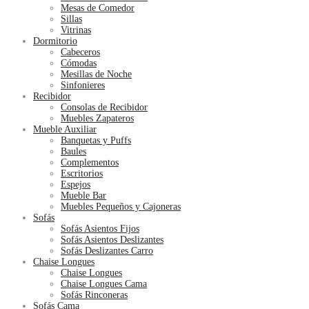
Mesas de Comedor
Sillas
Vitrinas
Dormitorio
Cabeceros
Cómodas
Mesillas de Noche
Sinfonieres
Recibidor
Consolas de Recibidor
Muebles Zapateros
Mueble Auxiliar
Banquetas y Puffs
Baules
Complementos
Escritorios
Espejos
Mueble Bar
Muebles Pequeños y Cajoneras
Sofás
Sofás Asientos Fijos
Sofás Asientos Deslizantes
Sofás Deslizantes Carro
Chaise Longues
Chaise Longues
Chaise Longues Cama
Sofás Rinconeras
Sofás Cama