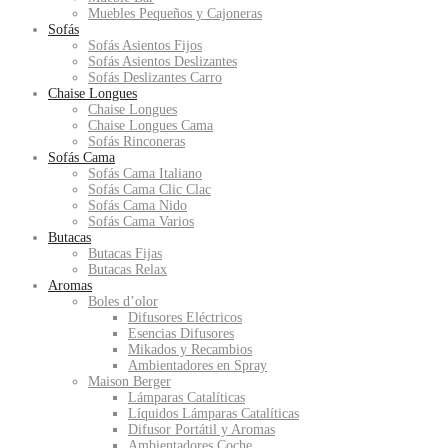
Muebles Pequeños y Cajoneras
Sofás
Sofás Asientos Fijos
Sofás Asientos Deslizantes
Sofás Deslizantes Carro
Chaise Longues
Chaise Longues
Chaise Longues Cama
Sofás Rinconeras
Sofás Cama
Sofás Cama Italiano
Sofás Cama Clic Clac
Sofás Cama Nido
Sofás Cama Varios
Butacas
Butacas Fijas
Butacas Relax
Aromas
Boles d’olor
Difusores Eléctricos
Esencias Difusores
Mikados y Recambios
Ambientadores en Spray
Maison Berger
Lámparas Catalíticas
Líquidos Lámparas Catalíticas
Difusor Portátil y Aromas
Ambientadores Coche