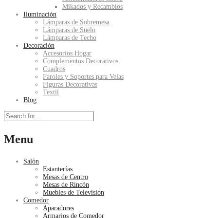
Mikados y Recambios
Iluminación
Lámparas de Sobremesa
Lámparas de Suelo
Lámparas de Techo
Decoración
Accesorios Hogar
Complementos Decorativos
Cuadros
Faroles y Soportes para Velas
Figuras Decorativas
Textil
Blog
Menu
Salón
Estanterías
Mesas de Centro
Mesas de Rincón
Muebles de Televisión
Comedor
Aparadores
Armarios de Comedor