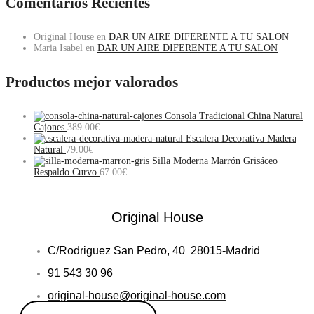
Comentarios Recientes
Original House
en
DAR UN AIRE DIFERENTE A TU SALON
Maria Isabel
en
DAR UN AIRE DIFERENTE A TU SALON
Productos mejor valorados
Consola Tradicional China Natural
Cajones
389.00
€
Escalera Decorativa Madera
Natural
79.00
€
Silla Moderna Marrón Grisáceo
Respaldo Curvo
67.00
€
Original House
C/Rodriguez San Pedro, 40 28015-Madrid
91 543 30 96
original-house@original-house.com