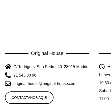
Original House
C/Rodriguez San Pedro, 40 28015-Madrid
Ho
Lunes 
91 543 30 96
10:30 
original-house@original-house.com
Sábad
CONTACTANOS AQUI
11:00 