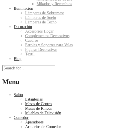
Mikados y Recambios
Iluminación
Lámparas de Sobremesa
Lámparas de Suelo
Lámparas de Techo
Decoración
Accesorios Hogar
Complementos Decorativos
Cuadros
Faroles y Soportes para Velas
Figuras Decorativas
Textil
Blog
Menu
Salón
Estanterías
Mesas de Centro
Mesas de Rincón
Muebles de Televisión
Comedor
Aparadores
Armarios de Comedor