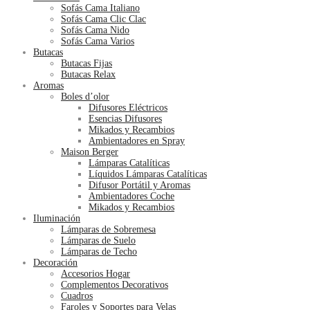
Sofás Cama Italiano
Sofás Cama Clic Clac
Sofás Cama Nido
Sofás Cama Varios
Butacas
Butacas Fijas
Butacas Relax
Aromas
Boles d’olor
Difusores Eléctricos
Esencias Difusores
Mikados y Recambios
Ambientadores en Spray
Maison Berger
Lámparas Catalíticas
Líquidos Lámparas Catalíticas
Difusor Portátil y Aromas
Ambientadores Coche
Mikados y Recambios
Iluminación
Lámparas de Sobremesa
Lámparas de Suelo
Lámparas de Techo
Decoración
Accesorios Hogar
Complementos Decorativos
Cuadros
Faroles y Soportes para Velas