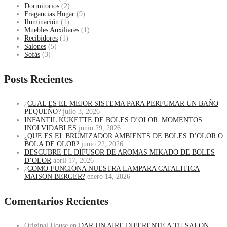
Dormitorios
(2)
Fragancias Hogar
(9)
Iluminación
(1)
Muebles Auxiliares
(1)
Recibidores
(1)
Salones
(5)
Sofás
(3)
Posts Recientes
¿CUAL ES EL MEJOR SISTEMA PARA PERFUMAR UN BAÑO
PEQUEÑO?
julio 3, 2026
INFANTIL KUKETTE DE BOLES D’OLOR: MOMENTOS
INOLVIDABLES
junio 29, 2026
¿QUE ES EL BRUMIZADOR AMBIENTS DE BOLES D’OLOR O
BOLA DE OLOR?
junio 22, 2026
DESCUBRE EL DIFUSOR DE AROMAS MIKADO DE BOLES
D’OLOR
abril 17, 2026
¿COMO FUNCIONA NUESTRA LAMPARA CATALITICA
MAISON BERGER?
enero 14, 2026
Comentarios Recientes
Original House
en
DAR UN AIRE DIFERENTE A TU SALON