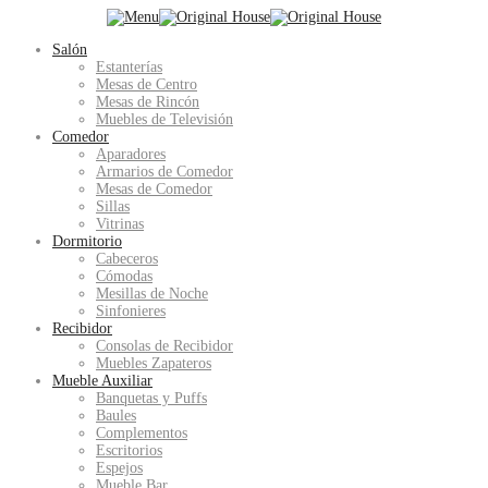
Salón
Estanterías
Mesas de Centro
Mesas de Rincón
Muebles de Televisión
Comedor
Aparadores
Armarios de Comedor
Mesas de Comedor
Sillas
Vitrinas
Dormitorio
Cabeceros
Cómodas
Mesillas de Noche
Sinfonieres
Recibidor
Consolas de Recibidor
Muebles Zapateros
Mueble Auxiliar
Banquetas y Puffs
Baules
Complementos
Escritorios
Espejos
Mueble Bar