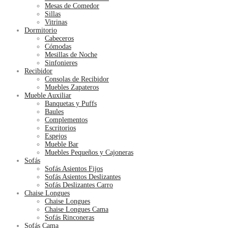
Mesas de Comedor
Sillas
Vitrinas
Dormitorio
Cabeceros
Cómodas
Mesillas de Noche
Sinfonieres
Recibidor
Consolas de Recibidor
Muebles Zapateros
Mueble Auxiliar
Banquetas y Puffs
Baules
Complementos
Escritorios
Espejos
Mueble Bar
Muebles Pequeños y Cajoneras
Sofás
Sofás Asientos Fijos
Sofás Asientos Deslizantes
Sofás Deslizantes Carro
Chaise Longues
Chaise Longues
Chaise Longues Cama
Sofás Rinconeras
Sofás Cama