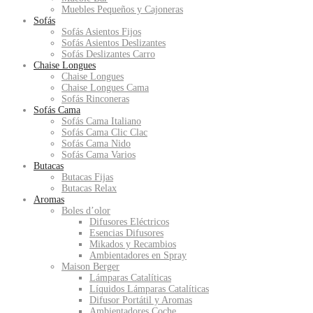
Muebles Pequeños y Cajoneras
Sofás
Sofás Asientos Fijos
Sofás Asientos Deslizantes
Sofás Deslizantes Carro
Chaise Longues
Chaise Longues
Chaise Longues Cama
Sofás Rinconeras
Sofás Cama
Sofás Cama Italiano
Sofás Cama Clic Clac
Sofás Cama Nido
Sofás Cama Varios
Butacas
Butacas Fijas
Butacas Relax
Aromas
Boles d’olor
Difusores Eléctricos
Esencias Difusores
Mikados y Recambios
Ambientadores en Spray
Maison Berger
Lámparas Catalíticas
Líquidos Lámparas Catalíticas
Difusor Portátil y Aromas
Ambientadores Coche