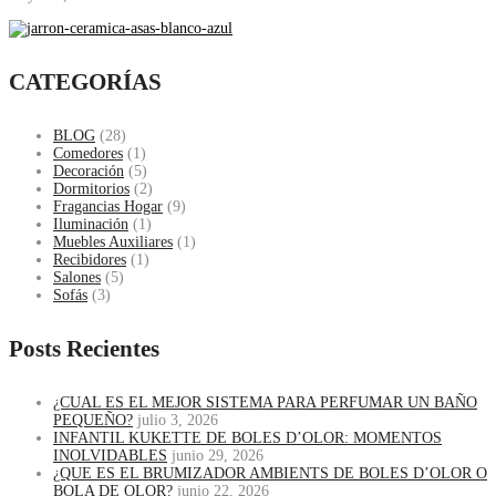
CATEGORÍAS
BLOG
(28)
Comedores
(1)
Decoración
(5)
Dormitorios
(2)
Fragancias Hogar
(9)
Iluminación
(1)
Muebles Auxiliares
(1)
Recibidores
(1)
Salones
(5)
Sofás
(3)
Posts Recientes
¿CUAL ES EL MEJOR SISTEMA PARA PERFUMAR UN BAÑO
PEQUEÑO?
julio 3, 2026
INFANTIL KUKETTE DE BOLES D’OLOR: MOMENTOS
INOLVIDABLES
junio 29, 2026
¿QUE ES EL BRUMIZADOR AMBIENTS DE BOLES D’OLOR O
BOLA DE OLOR?
junio 22, 2026