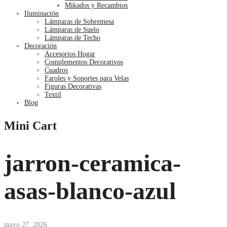
Mikados y Recambios
Iluminación
Lámparas de Sobremesa
Lámparas de Suelo
Lámparas de Techo
Decoración
Accesorios Hogar
Complementos Decorativos
Cuadros
Faroles y Soportes para Velas
Figuras Decorativas
Textil
Blog
Mini Cart
jarron-ceramica-
asas-blanco-azul
mayo 27, 2026