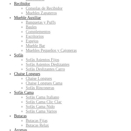
Recibidor
Consolas de Recibidor
Muebles Zapateros
Mueble Auxiliar
Banquetas y Puffs
Baules
Complementos
Escritorios
Espejos
Mueble Bar
Muebles Pequeños y Cajoneras
Sofás
Sofás Asientos Fijos
Sofás Asientos Deslizantes
Sofás Deslizantes Carro
Chaise Longues
Chaise Longues
Chaise Longues Cama
Sofás Rinconeras
Sofás Cama
Sofás Cama Italiano
Sofás Cama Clic Clac
Sofás Cama Nido
Sofás Cama Varios
Butacas
Butacas Fijas
Butacas Relax
Aromas