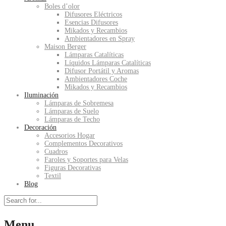
Boles d’olor
Difusores Eléctricos
Esencias Difusores
Mikados y Recambios
Ambientadores en Spray
Maison Berger
Lámparas Catalíticas
Líquidos Lámparas Catalíticas
Difusor Portátil y Aromas
Ambientadores Coche
Mikados y Recambios
Iluminación
Lámparas de Sobremesa
Lámparas de Suelo
Lámparas de Techo
Decoración
Accesorios Hogar
Complementos Decorativos
Cuadros
Faroles y Soportes para Velas
Figuras Decorativas
Textil
Blog
Menu