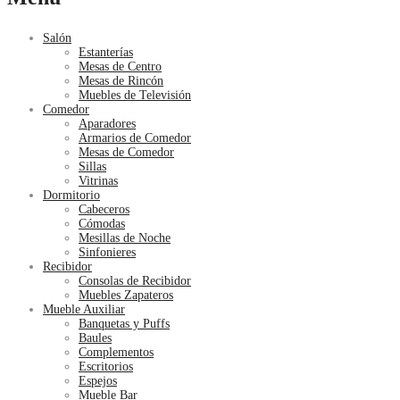
Salón
Estanterías
Mesas de Centro
Mesas de Rincón
Muebles de Televisión
Comedor
Aparadores
Armarios de Comedor
Mesas de Comedor
Sillas
Vitrinas
Dormitorio
Cabeceros
Cómodas
Mesillas de Noche
Sinfonieres
Recibidor
Consolas de Recibidor
Muebles Zapateros
Mueble Auxiliar
Banquetas y Puffs
Baules
Complementos
Escritorios
Espejos
Mueble Bar