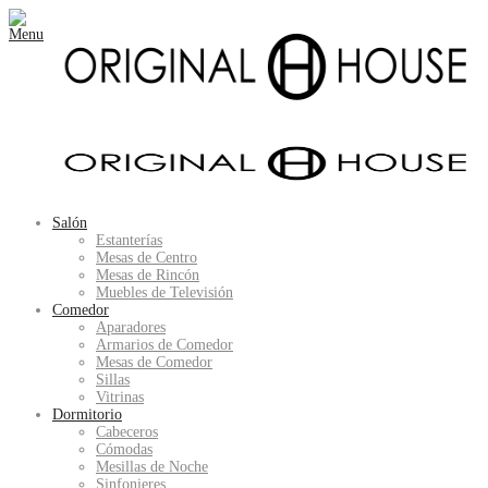
Salón
Estanterías
Mesas de Centro
Mesas de Rincón
Muebles de Televisión
Comedor
Aparadores
Armarios de Comedor
Mesas de Comedor
Sillas
Vitrinas
Dormitorio
Cabeceros
Cómodas
Mesillas de Noche
Sinfonieres