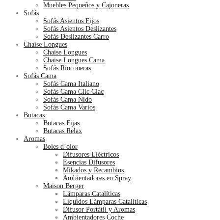
Muebles Pequeños y Cajoneras
Sofás
Sofás Asientos Fijos
Sofás Asientos Deslizantes
Sofás Deslizantes Carro
Chaise Longues
Chaise Longues
Chaise Longues Cama
Sofás Rinconeras
Sofás Cama
Sofás Cama Italiano
Sofás Cama Clic Clac
Sofás Cama Nido
Sofás Cama Varios
Butacas
Butacas Fijas
Butacas Relax
Aromas
Boles d’olor
Difusores Eléctricos
Esencias Difusores
Mikados y Recambios
Ambientadores en Spray
Maison Berger
Lámparas Catalíticas
Líquidos Lámparas Catalíticas
Difusor Portátil y Aromas
Ambientadores Coche