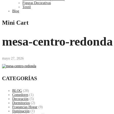
Figuras Decorativas
Textil
Blog
Mini Cart
mesa-centro-redonda
mayo 27, 2026
CATEGORÍAS
BLOG
(28)
Comedores
(1)
Decoración
(5)
Dormitorios
(2)
Fragancias Hogar
(9)
Iluminación
(1)