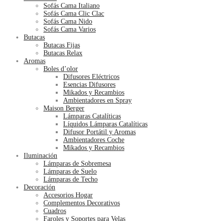
Sofás Cama Italiano
Sofás Cama Clic Clac
Sofás Cama Nido
Sofás Cama Varios
Butacas
Butacas Fijas
Butacas Relax
Aromas
Boles d’olor
Difusores Eléctricos
Esencias Difusores
Mikados y Recambios
Ambientadores en Spray
Maison Berger
Lámparas Catalíticas
Líquidos Lámparas Catalíticas
Difusor Portátil y Aromas
Ambientadores Coche
Mikados y Recambios
Iluminación
Lámparas de Sobremesa
Lámparas de Suelo
Lámparas de Techo
Decoración
Accesorios Hogar
Complementos Decorativos
Cuadros
Faroles y Soportes para Velas