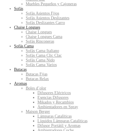
Muebles Pequeños y Cajoneras
Sofás
Sofás Asientos Fijos
Sofás Asientos Deslizantes
Sofás Deslizantes Carro
Chaise Longues
Chaise Longues
Chaise Longues Cama
Sofás Rinconeras
Sofás Cama
Sofás Cama Italiano
Sofás Cama Clic Clac
Sofás Cama Nido
Sofás Cama Varios
Butacas
Butacas Fijas
Butacas Relax
Aromas
Boles d’olor
Difusores Eléctricos
Esencias Difusores
Mikados y Recambios
Ambientadores en Spray
Maison Berger
Lámparas Catalíticas
Líquidos Lámparas Catalíticas
Difusor Portátil y Aromas
Ambientadores Coche