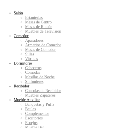
Salón
Estanterías
Mesas de Centro
Mesas de Rincón
Muebles de Televisión
Comedor
Aparadores
Armarios de Comedor
Mesas de Comedor
Sillas
Vitrinas
Dormitorio
Cabeceros
Cómodas
Mesillas de Noche
Sinfonieres
Recibidor
Consolas de Recibidor
Muebles Zapateros
Mueble Auxiliar
Banquetas y Puffs
Baules
Complementos
Escritorios
Espejos
Mueble Bar