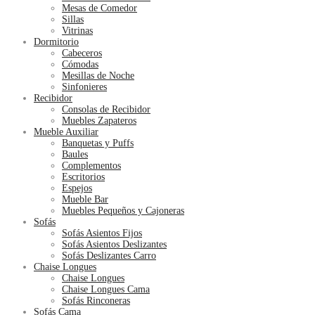
Mesas de Comedor
Sillas
Vitrinas
Dormitorio
Cabeceros
Cómodas
Mesillas de Noche
Sinfonieres
Recibidor
Consolas de Recibidor
Muebles Zapateros
Mueble Auxiliar
Banquetas y Puffs
Baules
Complementos
Escritorios
Espejos
Mueble Bar
Muebles Pequeños y Cajoneras
Sofás
Sofás Asientos Fijos
Sofás Asientos Deslizantes
Sofás Deslizantes Carro
Chaise Longues
Chaise Longues
Chaise Longues Cama
Sofás Rinconeras
Sofás Cama