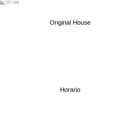
do
585.00
€
Original House
Horario