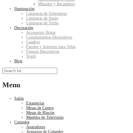
Mikados y Recambios
Iluminación
Lámparas de Sobremesa
Lámparas de Suelo
Lámparas de Techo
Decoración
Accesorios Hogar
Complementos Decorativos
Cuadros
Faroles y Soportes para Velas
Figuras Decorativas
Textil
Blog
Menu
Salón
Estanterías
Mesas de Centro
Mesas de Rincón
Muebles de Televisión
Comedor
Aparadores
Armarios de Comedor