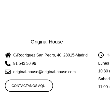
Original House
C/Rodriguez San Pedro, 40 28015-Madrid
Ho
Lunes 
91 543 30 96
10:30 
original-house@original-house.com
Sábad
CONTACTANOS AQUI
11:00 