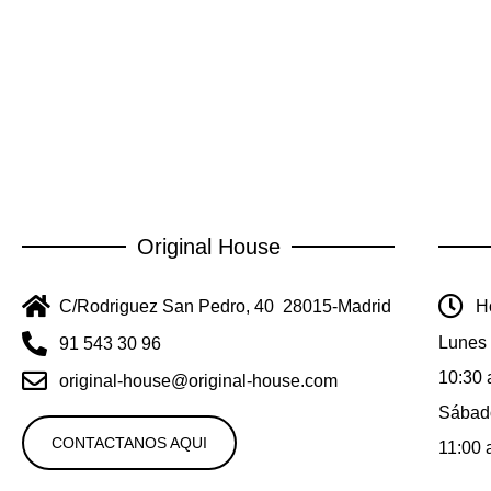
Original House
C/Rodriguez San Pedro, 40 28015-Madrid
Ho
Lunes 
91 543 30 96
10:30 
original-house@original-house.com
Sábad
CONTACTANOS AQUI
11:00 