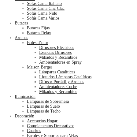
Sofás Cama Italiano
Sofás Cama Clic Clac
Sofás Cama Nido
Sofás Cama Varios
Butacas
Butacas Fijas
Butacas Relax
Aromas
Boles d’olor
Difusores Eléctricos
Esencias Difusores
Mikados y Recambios
Ambientadores en Spray
Maison Berger
Lámparas Catalíticas
Líquidos Lámparas Catalíticas
Difusor Portátil y Aromas
Ambientadores Coche
Mikados y Recambios
Iluminación
Lámparas de Sobremesa
Lámparas de Suelo
Lámparas de Techo
Decoración
Accesorios Hogar
Complementos Decorativos
Cuadros
Faroles y Soportes para Velas