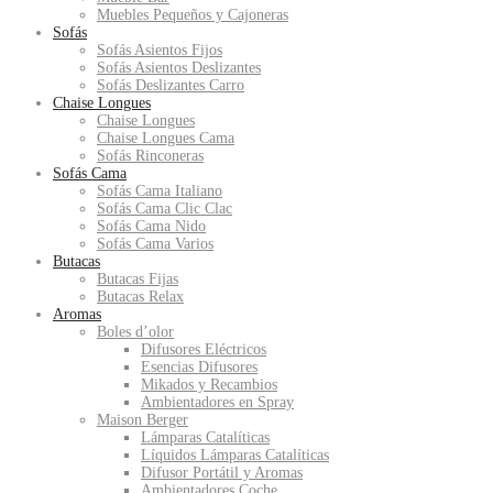
Muebles Pequeños y Cajoneras
Sofás
Sofás Asientos Fijos
Sofás Asientos Deslizantes
Sofás Deslizantes Carro
Chaise Longues
Chaise Longues
Chaise Longues Cama
Sofás Rinconeras
Sofás Cama
Sofás Cama Italiano
Sofás Cama Clic Clac
Sofás Cama Nido
Sofás Cama Varios
Butacas
Butacas Fijas
Butacas Relax
Aromas
Boles d’olor
Difusores Eléctricos
Esencias Difusores
Mikados y Recambios
Ambientadores en Spray
Maison Berger
Lámparas Catalíticas
Líquidos Lámparas Catalíticas
Difusor Portátil y Aromas
Ambientadores Coche