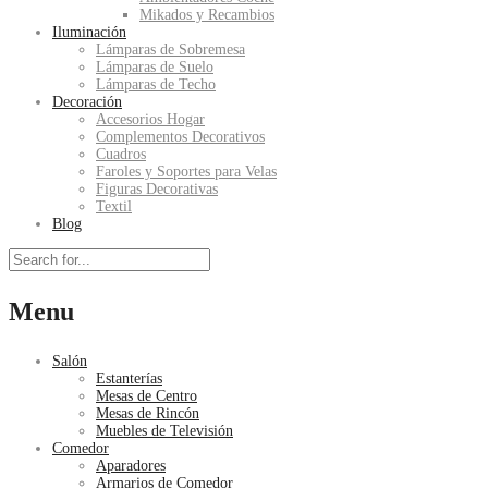
Mikados y Recambios
Iluminación
Lámparas de Sobremesa
Lámparas de Suelo
Lámparas de Techo
Decoración
Accesorios Hogar
Complementos Decorativos
Cuadros
Faroles y Soportes para Velas
Figuras Decorativas
Textil
Blog
Menu
Salón
Estanterías
Mesas de Centro
Mesas de Rincón
Muebles de Televisión
Comedor
Aparadores
Armarios de Comedor