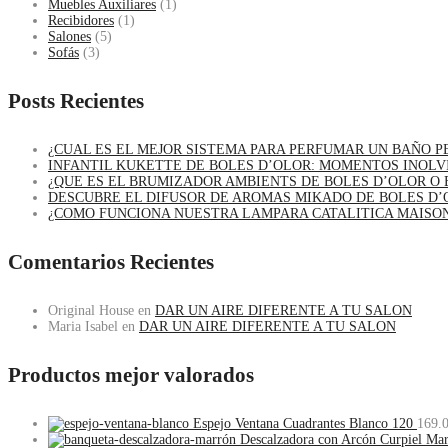
Muebles Auxiliares
(1)
Recibidores
(1)
Salones
(5)
Sofás
(3)
Posts Recientes
¿CUAL ES EL MEJOR SISTEMA PARA PERFUMAR UN BAÑO 
INFANTIL KUKETTE DE BOLES D’OLOR: MOMENTOS INOLV
¿QUE ES EL BRUMIZADOR AMBIENTS DE BOLES D’OLOR O 
DESCUBRE EL DIFUSOR DE AROMAS MIKADO DE BOLES D’
¿COMO FUNCIONA NUESTRA LAMPARA CATALITICA MAISO
Comentarios Recientes
Original House
en
DAR UN AIRE DIFERENTE A TU SALON
Maria Isabel
en
DAR UN AIRE DIFERENTE A TU SALON
Productos mejor valorados
Espejo Ventana Cuadrantes Blanco 120
169.
Descalzadora con Arcón Curpiel Ma