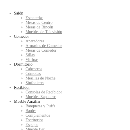
Salón
Estanterías
Mesas de Centro
Mesas de Rincón
Muebles de Televisión
Comedor
Aparadores
Armarios de Comedor
Mesas de Comedor
Sillas
Vitrinas
Dormitorio
Cabeceros
Cómodas
Mesillas de Noche
Sinfonieres
Recibidor
Consolas de Recibidor
Muebles Zapateros
Mueble Auxiliar
Banquetas y Puffs
Baules
Complementos
Escritorios
Espejos
Mueble Bar