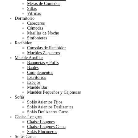
Mesas de Comedor
Sillas
Vitrinas
Dormitorio
Cabeceros
Cómodas
Mesillas de Noche
Sinfonieres
Recibidor
Consolas de Recibidor
Muebles Zapateros
Mueble Auxiliar
Banquetas y Puffs
Baules
Complementos
Escritorios
Espejos
Mueble Bar
Muebles Pequeños y Cajoneras
Sofás
Sofás Asientos Fijos
Sofás Asientos Deslizantes
Sofás Deslizantes Carro
Chaise Longues
Chaise Longues
Chaise Longues Cama
Sofás Rinconeras
Sofás Cama