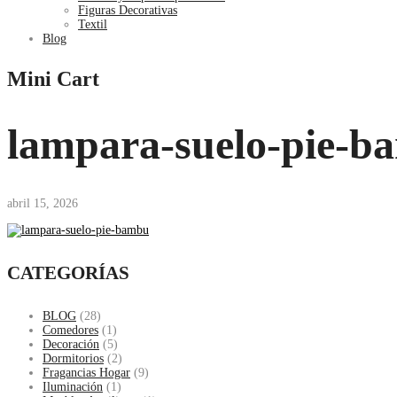
Figuras Decorativas
Textil
Blog
Mini Cart
lampara-suelo-pie-b
abril 15, 2026
CATEGORÍAS
BLOG
(28)
Comedores
(1)
Decoración
(5)
Dormitorios
(2)
Fragancias Hogar
(9)
Iluminación
(1)