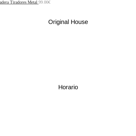
adera Tiradores Metal
99.00
€
Original House
Horario