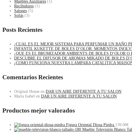
Muebles Auxiliares
(1)
Recibidores
(1)
Salones
(5)
Sofás
(3)
Posts Recientes
¿CUAL ES EL MEJOR SISTEMA PARA PERFUMAR UN BAÑO 
INFANTIL KUKETTE DE BOLES D’OLOR: MOMENTOS INOLV
¿QUE ES EL BRUMIZADOR AMBIENTS DE BOLES D’OLOR O 
DESCUBRE EL DIFUSOR DE AROMAS MIKADO DE BOLES D’
¿COMO FUNCIONA NUESTRA LAMPARA CATALITICA MAISO
Comentarios Recientes
Original House
en
DAR UN AIRE DIFERENTE A TU SALON
Maria Isabel
en
DAR UN AIRE DIFERENTE A TU SALON
Productos mejor valorados
Figura Oriental Diosa Piedra
139.00
€
Mueble Televisión Blanco Ta