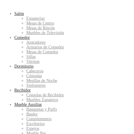
Salón
Estanterías
Mesas de Centro
Mesas de Rincón
Muebles de Televisión
Comedor
Aparadores
Armarios de Comedor
Mesas de Comedor
Sillas
Vitrinas
Dormitorio
Cabeceros
Cómodas
Mesillas de Noche
Sinfonieres
Recibidor
Consolas de Recibidor
Muebles Zapateros
Mueble Auxiliar
Banquetas y Puffs
Baules
Complementos
Escritorios
Espejos
Mueble Bar