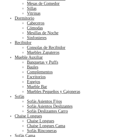
Mesas de Comedor
Sillas
Vitrinas
Dormitorio
Cabeceros
Cómodas
Mesillas de Noche
Sinfonieres
Recibidor
Consolas de Recibidor
Muebles Zapateros
Mueble Auxiliar
Banquetas y Puffs
Baules
Complementos
Escritorios
Espejos
Mueble Bar
Muebles Pequeños y Cajoneras
Sofás
Sofás Asientos Fijos
Sofás Asientos Deslizantes
Sofás Deslizantes Carro
Chaise Longues
Chaise Longues
Chaise Longues Cama
Sofás Rinconeras
Sofás Cama