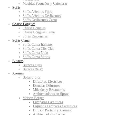
Muebles Pequeños y Cajoneras
Sofás
Sofás Asientos Fijos
Sofás Asientos Deslizantes
Sofás Deslizantes Carro
Chaise Longues
Chaise Longues
Chaise Longues Cama
Sofás Rinconeras
Sofás Cama
Sofás Cama Italiano
Sofás Cama Clic Clac
Sofás Cama Nido
Sofás Cama Varios
Butacas
Butacas Fijas
Butacas Relax
Aromas
Boles d’olor
Difusores Eléctricos
Esencias Difusores
Mikados y Recambios
Ambientadores en Spray
Maison Berger
Lámparas Catalíticas
Líquidos Lámparas Catalíticas
Difusor Portátil y Aromas
Ambientadores Coche