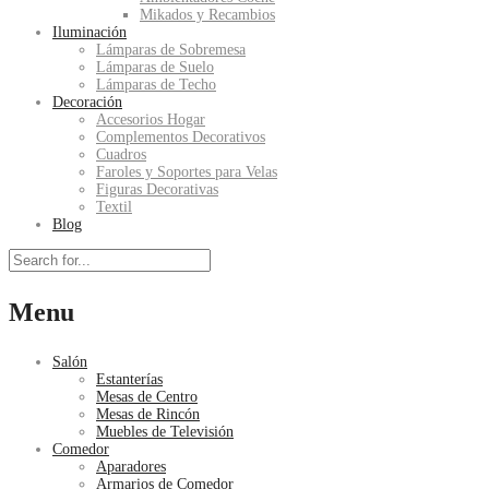
Mikados y Recambios
Iluminación
Lámparas de Sobremesa
Lámparas de Suelo
Lámparas de Techo
Decoración
Accesorios Hogar
Complementos Decorativos
Cuadros
Faroles y Soportes para Velas
Figuras Decorativas
Textil
Blog
Menu
Salón
Estanterías
Mesas de Centro
Mesas de Rincón
Muebles de Televisión
Comedor
Aparadores
Armarios de Comedor