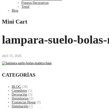
Figuras Decorativas
Textil
Blog
Mini Cart
lampara-suelo-bolas
abril 15, 2026
CATEGORÍAS
BLOG
(28)
Comedores
(1)
Decoración
(5)
Dormitorios
(2)
Fragancias Hogar
(9)
Iluminación
(1)