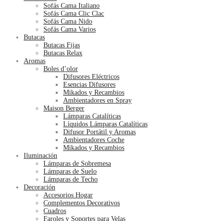
Sofás Cama Italiano
Sofás Cama Clic Clac
Sofás Cama Nido
Sofás Cama Varios
Butacas
Butacas Fijas
Butacas Relax
Aromas
Boles d’olor
Difusores Eléctricos
Esencias Difusores
Mikados y Recambios
Ambientadores en Spray
Maison Berger
Lámparas Catalíticas
Líquidos Lámparas Catalíticas
Difusor Portátil y Aromas
Ambientadores Coche
Mikados y Recambios
Iluminación
Lámparas de Sobremesa
Lámparas de Suelo
Lámparas de Techo
Decoración
Accesorios Hogar
Complementos Decorativos
Cuadros
Faroles y Soportes para Velas