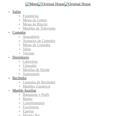
Salón
Estanterías
Mesas de Centro
Mesas de Rincón
Muebles de Televisión
Comedor
Aparadores
Armarios de Comedor
Mesas de Comedor
Sillas
Vitrinas
Dormitorio
Cabeceros
Cómodas
Mesillas de Noche
Sinfonieres
Recibidor
Consolas de Recibidor
Muebles Zapateros
Mueble Auxiliar
Banquetas y Puffs
Baules
Complementos
Escritorios
Espejos
Mueble Bar