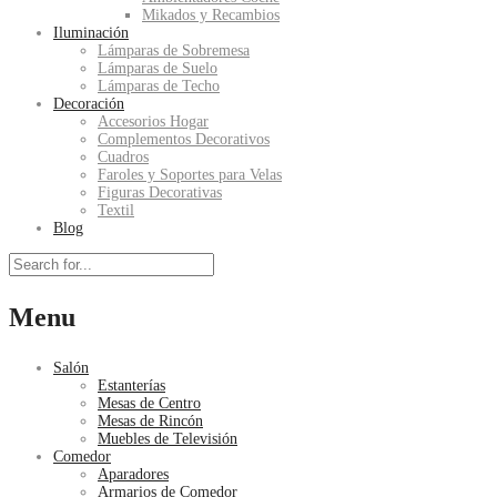
Mikados y Recambios
Iluminación
Lámparas de Sobremesa
Lámparas de Suelo
Lámparas de Techo
Decoración
Accesorios Hogar
Complementos Decorativos
Cuadros
Faroles y Soportes para Velas
Figuras Decorativas
Textil
Blog
Menu
Salón
Estanterías
Mesas de Centro
Mesas de Rincón
Muebles de Televisión
Comedor
Aparadores
Armarios de Comedor