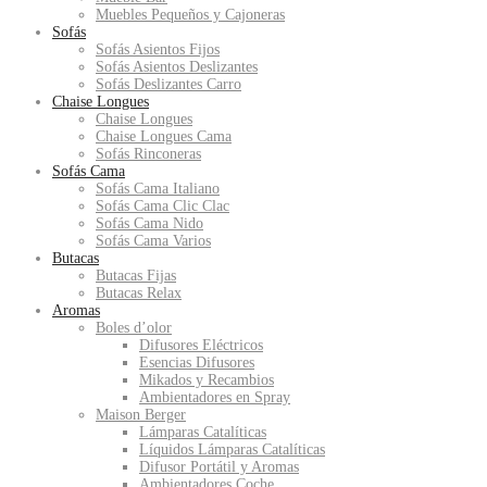
Muebles Pequeños y Cajoneras
Sofás
Sofás Asientos Fijos
Sofás Asientos Deslizantes
Sofás Deslizantes Carro
Chaise Longues
Chaise Longues
Chaise Longues Cama
Sofás Rinconeras
Sofás Cama
Sofás Cama Italiano
Sofás Cama Clic Clac
Sofás Cama Nido
Sofás Cama Varios
Butacas
Butacas Fijas
Butacas Relax
Aromas
Boles d’olor
Difusores Eléctricos
Esencias Difusores
Mikados y Recambios
Ambientadores en Spray
Maison Berger
Lámparas Catalíticas
Líquidos Lámparas Catalíticas
Difusor Portátil y Aromas
Ambientadores Coche