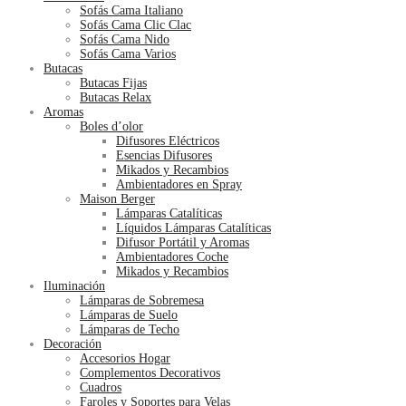
Sofás Cama Italiano
Sofás Cama Clic Clac
Sofás Cama Nido
Sofás Cama Varios
Butacas
Butacas Fijas
Butacas Relax
Aromas
Boles d’olor
Difusores Eléctricos
Esencias Difusores
Mikados y Recambios
Ambientadores en Spray
Maison Berger
Lámparas Catalíticas
Líquidos Lámparas Catalíticas
Difusor Portátil y Aromas
Ambientadores Coche
Mikados y Recambios
Iluminación
Lámparas de Sobremesa
Lámparas de Suelo
Lámparas de Techo
Decoración
Accesorios Hogar
Complementos Decorativos
Cuadros
Faroles y Soportes para Velas