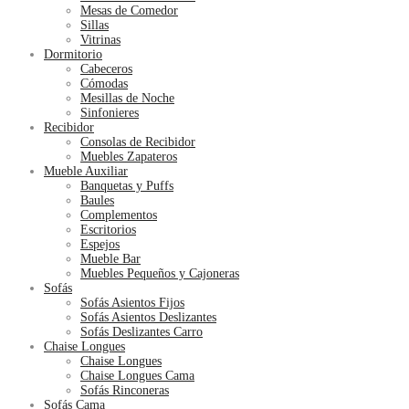
Mesas de Comedor
Sillas
Vitrinas
Dormitorio
Cabeceros
Cómodas
Mesillas de Noche
Sinfonieres
Recibidor
Consolas de Recibidor
Muebles Zapateros
Mueble Auxiliar
Banquetas y Puffs
Baules
Complementos
Escritorios
Espejos
Mueble Bar
Muebles Pequeños y Cajoneras
Sofás
Sofás Asientos Fijos
Sofás Asientos Deslizantes
Sofás Deslizantes Carro
Chaise Longues
Chaise Longues
Chaise Longues Cama
Sofás Rinconeras
Sofás Cama