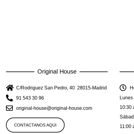
Original House
C/Rodriguez San Pedro, 40 28015-Madrid
Ho
Lunes 
91 543 30 96
10:30 
original-house@original-house.com
Sábad
CONTACTANOS AQUI
11:00 