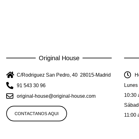
Original House
C/Rodriguez San Pedro, 40 28015-Madrid
Ho
Lunes 
91 543 30 96
10:30 
original-house@original-house.com
Sábad
CONTACTANOS AQUI
11:00 