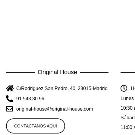
Original House
C/Rodriguez San Pedro, 40 28015-Madrid
Ho
Lunes 
91 543 30 96
10:30 
original-house@original-house.com
Sábad
CONTACTANOS AQUI
11:00 