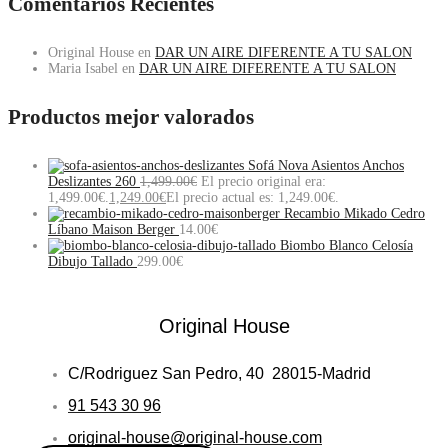
Comentarios Recientes
Original House
en
DAR UN AIRE DIFERENTE A TU SALON
Maria Isabel
en
DAR UN AIRE DIFERENTE A TU SALON
Productos mejor valorados
Sofá Nova Asientos Anchos
Deslizantes 260
1,499.00
€
El precio original era:
1,499.00€.
1,249.00
€
El precio actual es: 1,249.00€.
Recambio Mikado Cedro
Líbano Maison Berger
14.00
€
Biombo Blanco Celosía
Dibujo Tallado
299.00
€
Original House
C/Rodriguez San Pedro, 40 28015-Madrid
91 543 30 96
original-house@original-house.com