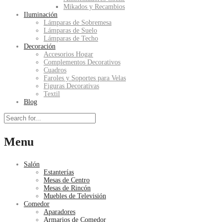
Mikados y Recambios
Iluminación
Lámparas de Sobremesa
Lámparas de Suelo
Lámparas de Techo
Decoración
Accesorios Hogar
Complementos Decorativos
Cuadros
Faroles y Soportes para Velas
Figuras Decorativas
Textil
Blog
Menu
Salón
Estanterías
Mesas de Centro
Mesas de Rincón
Muebles de Televisión
Comedor
Aparadores
Armarios de Comedor