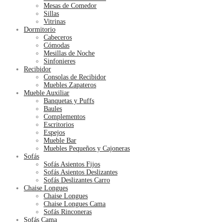
Mesas de Comedor
Sillas
Vitrinas
Dormitorio
Cabeceros
Cómodas
Mesillas de Noche
Sinfonieres
Recibidor
Consolas de Recibidor
Muebles Zapateros
Mueble Auxiliar
Banquetas y Puffs
Baules
Complementos
Escritorios
Espejos
Mueble Bar
Muebles Pequeños y Cajoneras
Sofás
Sofás Asientos Fijos
Sofás Asientos Deslizantes
Sofás Deslizantes Carro
Chaise Longues
Chaise Longues
Chaise Longues Cama
Sofás Rinconeras
Sofás Cama