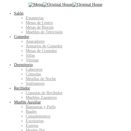
Salón
Estanterías
Mesas de Centro
Mesas de Rincón
Muebles de Televisión
Comedor
Aparadores
Armarios de Comedor
Mesas de Comedor
Sillas
Vitrinas
Dormitorio
Cabeceros
Cómodas
Mesillas de Noche
Sinfonieres
Recibidor
Consolas de Recibidor
Muebles Zapateros
Mueble Auxiliar
Banquetas y Puffs
Baules
Complementos
Escritorios
Espejos
Mueble Bar