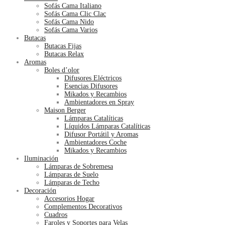
Sofás Cama Italiano
Sofás Cama Clic Clac
Sofás Cama Nido
Sofás Cama Varios
Butacas
Butacas Fijas
Butacas Relax
Aromas
Boles d’olor
Difusores Eléctricos
Esencias Difusores
Mikados y Recambios
Ambientadores en Spray
Maison Berger
Lámparas Catalíticas
Líquidos Lámparas Catalíticas
Difusor Portátil y Aromas
Ambientadores Coche
Mikados y Recambios
Iluminación
Lámparas de Sobremesa
Lámparas de Suelo
Lámparas de Techo
Decoración
Accesorios Hogar
Complementos Decorativos
Cuadros
Faroles y Soportes para Velas