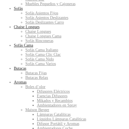
Muebles Pequeños y Cajoneras
Sofás
Sofás Asientos Fijos
Sofás Asientos Deslizantes
Sofás Deslizantes Carro
Chaise Longues
Chaise Longues
Chaise Longues Cama
Sofás Rinconeras
Sofás Cama
Sofás Cama Italiano
Sofás Cama Clic Clac
Sofás Cama Nido
Sofás Cama Varios
Butacas
Butacas Fijas
Butacas Relax
Aromas
Boles d’olor
Difusores Eléctricos
Esencias Difusores
Mikados y Recambios
Ambientadores en Spray
Maison Berger
Lámparas Catalíticas
Líquidos Lámparas Catalíticas
Difusor Portátil y Aromas
Ambientadores Coche