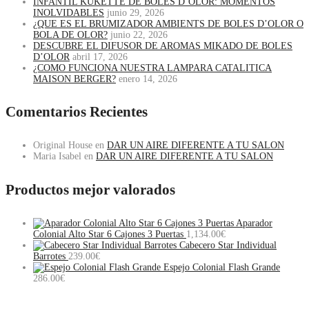
INFANTIL KUKETTE DE BOLES D’OLOR: MOMENTOS
INOLVIDABLES
junio 29, 2026
¿QUE ES EL BRUMIZADOR AMBIENTS DE BOLES D’OLOR O
BOLA DE OLOR?
junio 22, 2026
DESCUBRE EL DIFUSOR DE AROMAS MIKADO DE BOLES
D’OLOR
abril 17, 2026
¿COMO FUNCIONA NUESTRA LAMPARA CATALITICA
MAISON BERGER?
enero 14, 2026
Comentarios Recientes
Original House
en
DAR UN AIRE DIFERENTE A TU SALON
Maria Isabel
en
DAR UN AIRE DIFERENTE A TU SALON
Productos mejor valorados
Aparador
Colonial Alto Star 6 Cajones 3 Puertas
1,134.00
€
Cabecero Star Individual
Barrotes
239.00
€
Espejo Colonial Flash Grande
286.00
€