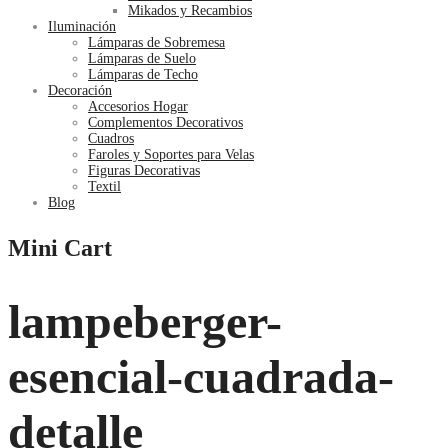
Mikados y Recambios
Iluminación
Lámparas de Sobremesa
Lámparas de Suelo
Lámparas de Techo
Decoración
Accesorios Hogar
Complementos Decorativos
Cuadros
Faroles y Soportes para Velas
Figuras Decorativas
Textil
Blog
Mini Cart
lampeberger-
esencial-cuadrada-
detalle