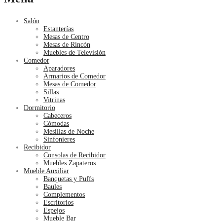
Salón
Estanterías
Mesas de Centro
Mesas de Rincón
Muebles de Televisión
Comedor
Aparadores
Armarios de Comedor
Mesas de Comedor
Sillas
Vitrinas
Dormitorio
Cabeceros
Cómodas
Mesillas de Noche
Sinfonieres
Recibidor
Consolas de Recibidor
Muebles Zapateros
Mueble Auxiliar
Banquetas y Puffs
Baules
Complementos
Escritorios
Espejos
Mueble Bar