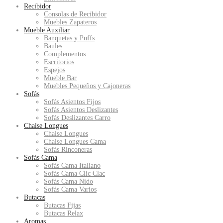
Recibidor
Consolas de Recibidor
Muebles Zapateros
Mueble Auxiliar
Banquetas y Puffs
Baules
Complementos
Escritorios
Espejos
Mueble Bar
Muebles Pequeños y Cajoneras
Sofás
Sofás Asientos Fijos
Sofás Asientos Deslizantes
Sofás Deslizantes Carro
Chaise Longues
Chaise Longues
Chaise Longues Cama
Sofás Rinconeras
Sofás Cama
Sofás Cama Italiano
Sofás Cama Clic Clac
Sofás Cama Nido
Sofás Cama Varios
Butacas
Butacas Fijas
Butacas Relax
Aromas