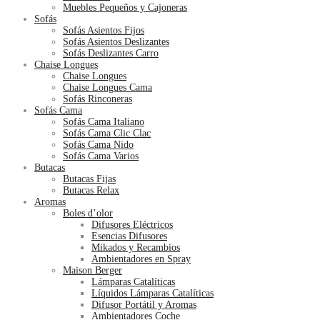
Muebles Pequeños y Cajoneras
Sofás
Sofás Asientos Fijos
Sofás Asientos Deslizantes
Sofás Deslizantes Carro
Chaise Longues
Chaise Longues
Chaise Longues Cama
Sofás Rinconeras
Sofás Cama
Sofás Cama Italiano
Sofás Cama Clic Clac
Sofás Cama Nido
Sofás Cama Varios
Butacas
Butacas Fijas
Butacas Relax
Aromas
Boles d’olor
Difusores Eléctricos
Esencias Difusores
Mikados y Recambios
Ambientadores en Spray
Maison Berger
Lámparas Catalíticas
Líquidos Lámparas Catalíticas
Difusor Portátil y Aromas
Ambientadores Coche