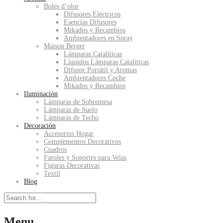
Boles d’olor
Difusores Eléctricos
Esencias Difusores
Mikados y Recambios
Ambientadores en Spray
Maison Berger
Lámparas Catalíticas
Líquidos Lámparas Catalíticas
Difusor Portátil y Aromas
Ambientadores Coche
Mikados y Recambios
Iluminación
Lámparas de Sobremesa
Lámparas de Suelo
Lámparas de Techo
Decoración
Accesorios Hogar
Complementos Decorativos
Cuadros
Faroles y Soportes para Velas
Figuras Decorativas
Textil
Blog
Menu