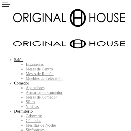
Salón
Estanterías
Mesas de Centro
Mesas de Rincón
Muebles de Televisión
Comedor
Aparadores
Armarios de Comedor
Mesas de Comedor
Sillas
Vitrinas
Dormitorio
Cabeceros
Cómodas
Mesillas de Noche
Sinfonieres