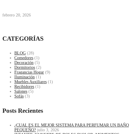
febrero 20, 2026
CATEGORÍAS
BLOG
(28)
Comedores
(1)
Decoración
(5)
Dormitorios
(2)
Fragancias Hogar
(9)
Iluminación
(1)
Muebles Auxiliares
(1)
Recibidores
(1)
Salones
(5)
Sofás
(3)
Posts Recientes
¿CUAL ES EL MEJOR SISTEMA PARA PERFUMAR UN BAÑO
PEQUEÑO?
julio 3, 2026