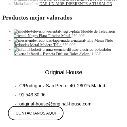
Maria Isabel
en
DAR UN AIRE DIFERENTE A TU SALON
Productos mejor valorados
Mueble de Televisión
Oriental Negro Plata Tirador Metal
259.00
€
Mesas Nido
Redondas Metal Madera Talla
379.00
€
Kukette Infantil - Esencia Difusor Boles d'olor
11.65
€
Original House
C/Rodriguez San Pedro, 40 28015-Madrid
91 543 30 96
original-house@original-house.com
CONTACTANOS AQUI