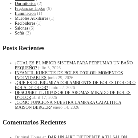
Dormitorios
(2)
Fragancias Hogar
(9)
Iluminación
(1)
Muebles Auxiliares
(1)
Recibidores
(1)
Salones
(5)
Sofás
(3)
Posts Recientes
¿CUAL ES EL MEJOR SISTEMA PARA PERFUMAR UN BAÑO
PEQUEÑO?
julio 3, 2026
INFANTIL KUKETTE DE BOLES D’OLOR: MOMENTOS
INOLVIDABLES
junio 29, 2026
¿QUE ES EL BRUMIZADOR AMBIENTS DE BOLES D’OLOR O
BOLA DE OLOR?
junio 22, 2026
DESCUBRE EL DIFUSOR DE AROMAS MIKADO DE BOLES
D’OLOR
abril 17, 2026
¿COMO FUNCIONA NUESTRA LAMPARA CATALITICA
MAISON BERGER?
enero 14, 2026
Comentarios Recientes
Original House
en
DAR UN AIRE DIFERENTE A TU SALON