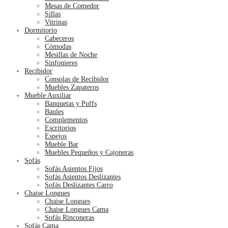
Mesas de Comedor
Sillas
Vitrinas
Dormitorio
Cabeceros
Cómodas
Mesillas de Noche
Sinfonieres
Recibidor
Consolas de Recibidor
Muebles Zapateros
Mueble Auxiliar
Banquetas y Puffs
Baules
Complementos
Escritorios
Espejos
Mueble Bar
Muebles Pequeños y Cajoneras
Sofás
Sofás Asientos Fijos
Sofás Asientos Deslizantes
Sofás Deslizantes Carro
Chaise Longues
Chaise Longues
Chaise Longues Cama
Sofás Rinconeras
Sofás Cama