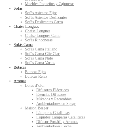
Muebles Pequeños y Cajoneras
Sofás
Sofás Asientos Fijos
Sofás Asientos Deslizantes
Sofás Deslizantes Carro
Chaise Longues
Chaise Longues
Chaise Longues Cama
Sofás Rinconeras
Sofás Cama
Sofás Cama Italiano
Sofás Cama Clic Clac
Sofás Cama Nido
Sofás Cama Varios
Butacas
Butacas Fijas
Butacas Relax
Aromas
Boles d’olor
Difusores Eléctricos
Esencias Difusores
Mikados y Recambios
Ambientadores en Spray
Maison Berger
Lámparas Catalíticas
Líquidos Lámparas Catalíticas
Difusor Portátil y Aromas
Ambientadores Coche