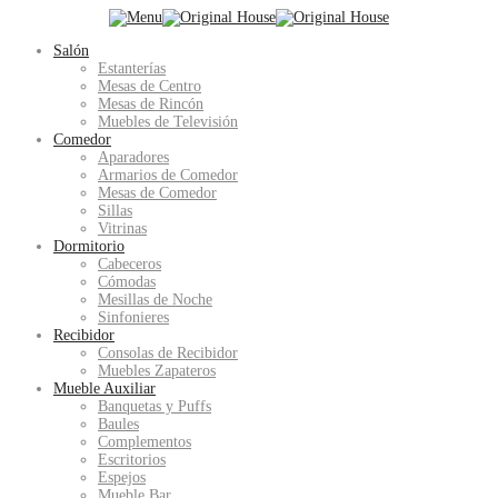
Salón
Estanterías
Mesas de Centro
Mesas de Rincón
Muebles de Televisión
Comedor
Aparadores
Armarios de Comedor
Mesas de Comedor
Sillas
Vitrinas
Dormitorio
Cabeceros
Cómodas
Mesillas de Noche
Sinfonieres
Recibidor
Consolas de Recibidor
Muebles Zapateros
Mueble Auxiliar
Banquetas y Puffs
Baules
Complementos
Escritorios
Espejos
Mueble Bar