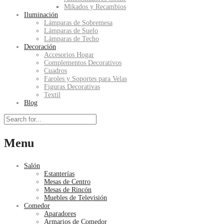
Mikados y Recambios
Iluminación
Lámparas de Sobremesa
Lámparas de Suelo
Lámparas de Techo
Decoración
Accesorios Hogar
Complementos Decorativos
Cuadros
Faroles y Soportes para Velas
Figuras Decorativas
Textil
Blog
Menu
Salón
Estanterías
Mesas de Centro
Mesas de Rincón
Muebles de Televisión
Comedor
Aparadores
Armarios de Comedor