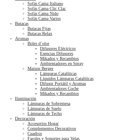
Sofás Cama Italiano
Sofás Cama Clic Clac
Sofás Cama Nido
Sofás Cama Varios
Butacas
Butacas Fijas
Butacas Relax
Aromas
Boles d’olor
Difusores Eléctricos
Esencias Difusores
Mikados y Recambios
Ambientadores en Spray
Maison Berger
Lámparas Catalíticas
Líquidos Lámparas Catalíticas
Difusor Portátil y Aromas
Ambientadores Coche
Mikados y Recambios
Iluminación
Lámparas de Sobremesa
Lámparas de Suelo
Lámparas de Techo
Decoración
Accesorios Hogar
Complementos Decorativos
Cuadros
Faroles y Soportes para Velas