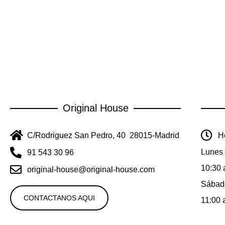
Original House
C/Rodriguez San Pedro, 40 28015-Madrid
Ho
Lunes 
91 543 30 96
10:30 
original-house@original-house.com
Sábad
CONTACTANOS AQUI
11:00 