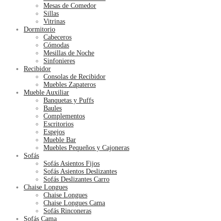
Mesas de Comedor
Sillas
Vitrinas
Dormitorio
Cabeceros
Cómodas
Mesillas de Noche
Sinfonieres
Recibidor
Consolas de Recibidor
Muebles Zapateros
Mueble Auxiliar
Banquetas y Puffs
Baules
Complementos
Escritorios
Espejos
Mueble Bar
Muebles Pequeños y Cajoneras
Sofás
Sofás Asientos Fijos
Sofás Asientos Deslizantes
Sofás Deslizantes Carro
Chaise Longues
Chaise Longues
Chaise Longues Cama
Sofás Rinconeras
Sofás Cama