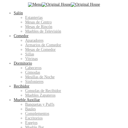
Salón
Estanterías
Mesas de Centro
Mesas de Rincón
Muebles de Televisión
Comedor
Aparadores
Armarios de Comedor
Mesas de Comedor
Sillas
Vitrinas
Dormitorio
Cabeceros
Cómodas
Mesillas de Noche
Sinfonieres
Recibidor
Consolas de Recibidor
Muebles Zapateros
Mueble Auxiliar
Banquetas y Puffs
Baules
Complementos
Escritorios
Espejos
Mueble Bar