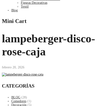
Figuras Decorativas
Textil
Blog
Mini Cart
lampeberger-disco-
rose-caja
febrero 20, 2026
CATEGORÍAS
BLOG
(28)
Comedores
(1)
Decoración
(5)