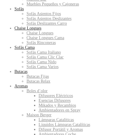
Muebles Pequeños y Cajoneras
Sofás
Sofás Asientos Fijos
Sofás Asientos Deslizantes
Sofás Deslizantes Carro
Chaise Longues
Chaise Longues
Chaise Longues Cama
Sofás Rinconeras
Sofás Cama
Sofás Cama Italiano
Sofás Cama Clic Clac
Sofás Cama Nido
Sofás Cama Varios
Butacas
Butacas Fijas
Butacas Relax
Aromas
Boles d’olor
Difusores Eléctricos
Esencias Difusores
Mikados y Recambios
Ambientadores en Spray
Maison Berger
Lámparas Catalíticas
Líquidos Lámparas Catalíticas
Difusor Portátil y Aromas
Ambientadores Coche