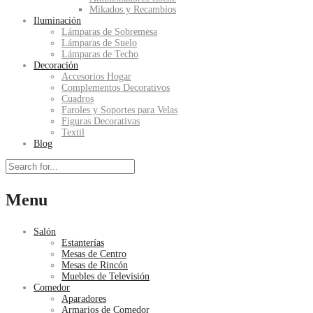
Mikados y Recambios
Iluminación
Lámparas de Sobremesa
Lámparas de Suelo
Lámparas de Techo
Decoración
Accesorios Hogar
Complementos Decorativos
Cuadros
Faroles y Soportes para Velas
Figuras Decorativas
Textil
Blog
Menu
Salón
Estanterías
Mesas de Centro
Mesas de Rincón
Muebles de Televisión
Comedor
Aparadores
Armarios de Comedor