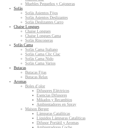
Muebles Pequeños y Cajoneras
Sofás
Sofás Asientos Fijos
Sofás Asientos Deslizantes
Sofás Deslizantes Carro
Chaise Longues
Chaise Longues
Chaise Longues Cama
Sofás Rinconeras
Sofás Cama
Sofás Cama Italiano
Sofás Cama Clic Clac
Sofás Cama Nido
Sofás Cama Varios
Butacas
Butacas Fijas
Butacas Relax
Aromas
Boles d’olor
Difusores Eléctricos
Esencias Difusores
Mikados y Recambios
Ambientadores en Spray
Maison Berger
Lámparas Catalíticas
Líquidos Lámparas Catalíticas
Difusor Portátil y Aromas
Ambientadores Coche