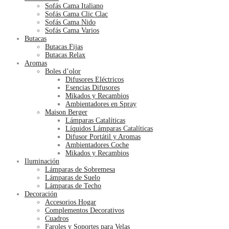
Sofás Cama Italiano
Sofás Cama Clic Clac
Sofás Cama Nido
Sofás Cama Varios
Butacas
Butacas Fijas
Butacas Relax
Aromas
Boles d’olor
Difusores Eléctricos
Esencias Difusores
Mikados y Recambios
Ambientadores en Spray
Maison Berger
Lámparas Catalíticas
Líquidos Lámparas Catalíticas
Difusor Portátil y Aromas
Ambientadores Coche
Mikados y Recambios
Iluminación
Lámparas de Sobremesa
Lámparas de Suelo
Lámparas de Techo
Decoración
Accesorios Hogar
Complementos Decorativos
Cuadros
Faroles y Soportes para Velas