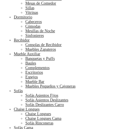
Mesas de Comedor
Sillas
Vitrinas
Dormitorio
Cabeceros
Cómodas
Mesillas de Noche
Sinfonieres
Recibidor
Consolas de Recibidor
Muebles Zapateros
Mueble Auxiliar
Banquetas y Puffs
Baules
Complementos
Escritorios
Espejos
Mueble Bar
Muebles Pequeños y Cajoneras
Sofás
Sofás Asientos Fijos
Sofás Asientos Deslizantes
Sofás Deslizantes Carro
Chaise Longues
Chaise Longues
Chaise Longues Cama
Sofás Rinconeras
Sofás Cama