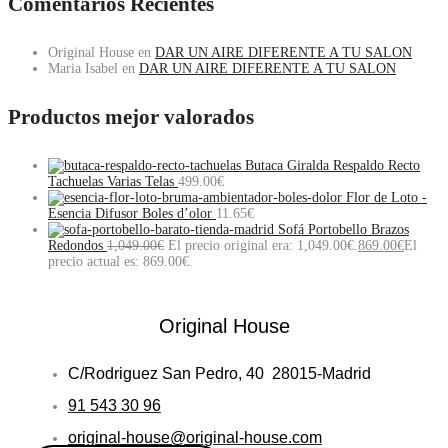
Comentarios Recientes
Original House
en
DAR UN AIRE DIFERENTE A TU SALON
Maria Isabel
en
DAR UN AIRE DIFERENTE A TU SALON
Productos mejor valorados
Butaca Giralda Respaldo Recto
Tachuelas Varias Telas
499.00
€
Flor de Loto -
Esencia Difusor Boles d’olor
11.65
€
Sofá Portobello Brazos
Redondos
1,049.00
€
El precio original era: 1,049.00€.
869.00
€
El
precio actual es: 869.00€.
Original House
C/Rodriguez San Pedro, 40 28015-Madrid
91 543 30 96
original-house@original-house.com