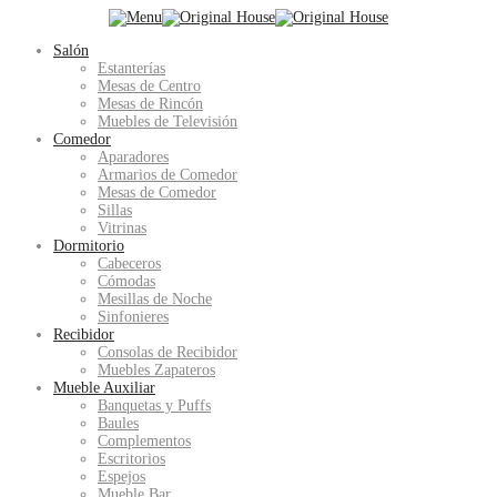
Salón
Estanterías
Mesas de Centro
Mesas de Rincón
Muebles de Televisión
Comedor
Aparadores
Armarios de Comedor
Mesas de Comedor
Sillas
Vitrinas
Dormitorio
Cabeceros
Cómodas
Mesillas de Noche
Sinfonieres
Recibidor
Consolas de Recibidor
Muebles Zapateros
Mueble Auxiliar
Banquetas y Puffs
Baules
Complementos
Escritorios
Espejos
Mueble Bar