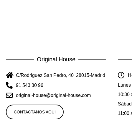
Original House
C/Rodriguez San Pedro, 40 28015-Madrid
Ho
Lunes 
91 543 30 96
10:30 
original-house@original-house.com
Sábad
CONTACTANOS AQUI
11:00 