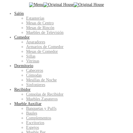
Salón
Estanterías
Mesas de Centro
Mesas de Rincón
Muebles de Televisión
Comedor
Aparadores
Armarios de Comedor
Mesas de Comedor
Sillas
Vitrinas
Dormitorio
Cabeceros
Cómodas
Mesillas de Noche
Sinfonieres
Recibidor
Consolas de Recibidor
Muebles Zapateros
Mueble Auxiliar
Banquetas y Puffs
Baules
Complementos
Escritorios
Espejos
Mueble Bar