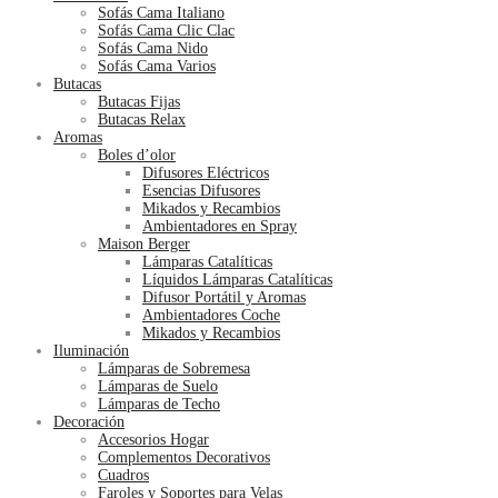
Sofás Cama Italiano
Sofás Cama Clic Clac
Sofás Cama Nido
Sofás Cama Varios
Butacas
Butacas Fijas
Butacas Relax
Aromas
Boles d’olor
Difusores Eléctricos
Esencias Difusores
Mikados y Recambios
Ambientadores en Spray
Maison Berger
Lámparas Catalíticas
Líquidos Lámparas Catalíticas
Difusor Portátil y Aromas
Ambientadores Coche
Mikados y Recambios
Iluminación
Lámparas de Sobremesa
Lámparas de Suelo
Lámparas de Techo
Decoración
Accesorios Hogar
Complementos Decorativos
Cuadros
Faroles y Soportes para Velas