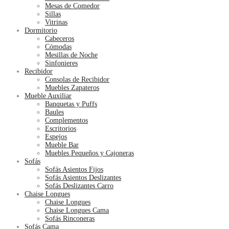
Mesas de Comedor
Sillas
Vitrinas
Dormitorio
Cabeceros
Cómodas
Mesillas de Noche
Sinfonieres
Recibidor
Consolas de Recibidor
Muebles Zapateros
Mueble Auxiliar
Banquetas y Puffs
Baules
Complementos
Escritorios
Espejos
Mueble Bar
Muebles Pequeños y Cajoneras
Sofás
Sofás Asientos Fijos
Sofás Asientos Deslizantes
Sofás Deslizantes Carro
Chaise Longues
Chaise Longues
Chaise Longues Cama
Sofás Rinconeras
Sofás Cama