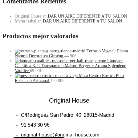
Comentarios Recientes
Original House
en
DAR UN AIRE DIFERENTE A TU SALON
Maria Isabel
en
DAR UN AIRE DIFERENTE A TU SALON
Productos mejor valorados
Terrario Vegetal: Planta
Natural Decorativa Ginseng
44.90
€
Lámpara
Catalítica Kali Transparente Maison Berger + Aroma Splendeur
Vanillee
69.00
€
Mesa Centro Rústica Pino
Reciclado Artesanal
470.00
€
Original House
C/Rodriguez San Pedro, 40 28015-Madrid
91 543 30 96
original-house@original-house.com