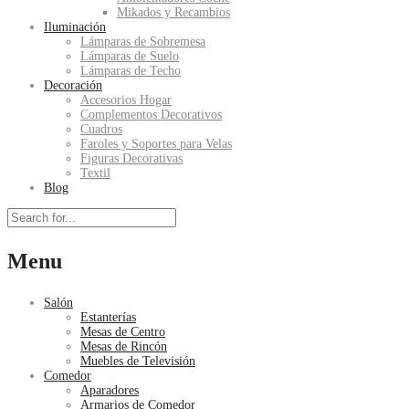
Mikados y Recambios
Iluminación
Lámparas de Sobremesa
Lámparas de Suelo
Lámparas de Techo
Decoración
Accesorios Hogar
Complementos Decorativos
Cuadros
Faroles y Soportes para Velas
Figuras Decorativas
Textil
Blog
Menu
Salón
Estanterías
Mesas de Centro
Mesas de Rincón
Muebles de Televisión
Comedor
Aparadores
Armarios de Comedor