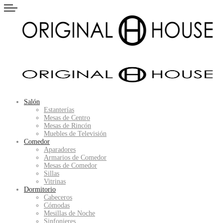
Salón
Estanterías
Mesas de Centro
Mesas de Rincón
Muebles de Televisión
Comedor
Aparadores
Armarios de Comedor
Mesas de Comedor
Sillas
Vitrinas
Dormitorio
Cabeceros
Cómodas
Mesillas de Noche
Sinfonieres