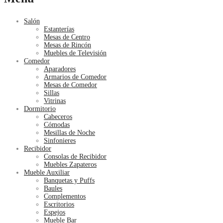
Salón
Estanterías
Mesas de Centro
Mesas de Rincón
Muebles de Televisión
Comedor
Aparadores
Armarios de Comedor
Mesas de Comedor
Sillas
Vitrinas
Dormitorio
Cabeceros
Cómodas
Mesillas de Noche
Sinfonieres
Recibidor
Consolas de Recibidor
Muebles Zapateros
Mueble Auxiliar
Banquetas y Puffs
Baules
Complementos
Escritorios
Espejos
Mueble Bar