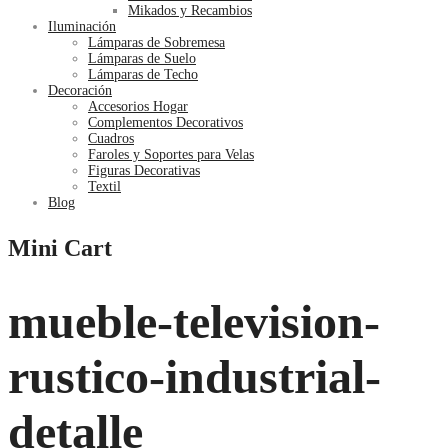
Mikados y Recambios
Iluminación
Lámparas de Sobremesa
Lámparas de Suelo
Lámparas de Techo
Decoración
Accesorios Hogar
Complementos Decorativos
Cuadros
Faroles y Soportes para Velas
Figuras Decorativas
Textil
Blog
Mini Cart
mueble-television-
rustico-industrial-
detalle