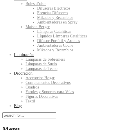
Boles d’olor
Difusores Eléctricos
Esencias Difusores
Mikados y Recambios
Ambientadores en Spray
Maison Berger
Lámparas Catalíticas
Líquidos Lámparas Catalíticas
Difusor Portátil y Aromas
Ambientadores Coche
Mikados y Recambios
Iluminación
Lámparas de Sobremesa
Lámparas de Suelo
Lámparas de Techo
Decoración
Accesorios Hogar
Complementos Decorativos
Cuadros
Faroles y Soportes para Velas
Figuras Decorativas
Textil
Blog
Menu