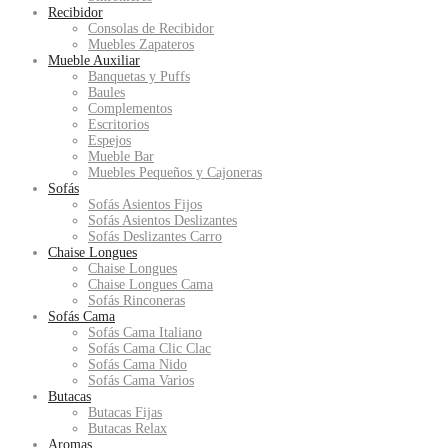
Recibidor
Consolas de Recibidor
Muebles Zapateros
Mueble Auxiliar
Banquetas y Puffs
Baules
Complementos
Escritorios
Espejos
Mueble Bar
Muebles Pequeños y Cajoneras
Sofás
Sofás Asientos Fijos
Sofás Asientos Deslizantes
Sofás Deslizantes Carro
Chaise Longues
Chaise Longues
Chaise Longues Cama
Sofás Rinconeras
Sofás Cama
Sofás Cama Italiano
Sofás Cama Clic Clac
Sofás Cama Nido
Sofás Cama Varios
Butacas
Butacas Fijas
Butacas Relax
Aromas