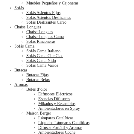
Muebles Pequeños y Cajoneras
Sofás
Sofás Asientos Fijos
Sofás Asientos Deslizantes
Sofás Deslizantes Carro
Chaise Longues
Chaise Longues
Chaise Longues Cama
Sofás Rinconeras
Sofás Cama
Sofás Cama Italiano
Sofás Cama Clic Clac
Sofás Cama Nido
Sofás Cama Varios
Butacas
Butacas Fijas
Butacas Relax
Aromas
Boles d’olor
Difusores Eléctricos
Esencias Difusores
Mikados y Recambios
Ambientadores en Spray
Maison Berger
Lámparas Catalíticas
Líquidos Lámparas Catalíticas
Difusor Portátil y Aromas
Ambientadores Coche