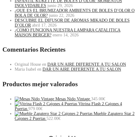
INFANTIL KUKETTE DE BOLES D’OLOR: MOMENTOS
INOLVIDABLES
junio 29, 2026
¿QUE ES EL BRUMIZADOR AMBIENTS DE BOLES D’OLOR O
BOLA DE OLOR?
junio 22, 2026
DESCUBRE EL DIFUSOR DE AROMAS MIKADO DE BOLES
D’OLOR
abril 17, 2026
¿COMO FUNCIONA NUESTRA LAMPARA CATALITICA
MAISON BERGER?
enero 14, 2026
Comentarios Recientes
Original House
en
DAR UN AIRE DIFERENTE A TU SALON
Maria Isabel
en
DAR UN AIRE DIFERENTE A TU SALON
Productos mejor valorados
Mesas Nido Vintage
345.00
€
Vitrina Flash 2 Cajones 4
Puertas
979.00
€
Mueble Zapatero Star 2
Cajones 2 Puertas
522.00
€