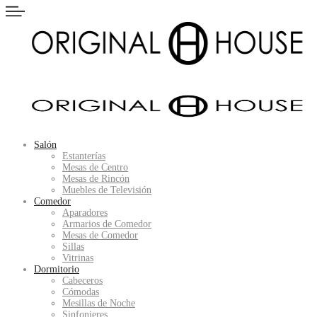
Salón
Estanterías
Mesas de Centro
Mesas de Rincón
Muebles de Televisión
Comedor
Aparadores
Armarios de Comedor
Mesas de Comedor
Sillas
Vitrinas
Dormitorio
Cabeceros
Cómodas
Mesillas de Noche
Sinfonieres