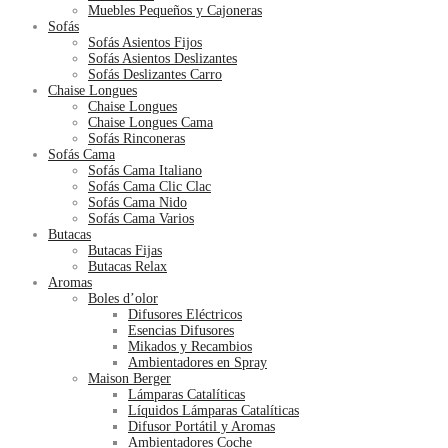
Muebles Pequeños y Cajoneras
Sofás
Sofás Asientos Fijos
Sofás Asientos Deslizantes
Sofás Deslizantes Carro
Chaise Longues
Chaise Longues
Chaise Longues Cama
Sofás Rinconeras
Sofás Cama
Sofás Cama Italiano
Sofás Cama Clic Clac
Sofás Cama Nido
Sofás Cama Varios
Butacas
Butacas Fijas
Butacas Relax
Aromas
Boles d’olor
Difusores Eléctricos
Esencias Difusores
Mikados y Recambios
Ambientadores en Spray
Maison Berger
Lámparas Catalíticas
Líquidos Lámparas Catalíticas
Difusor Portátil y Aromas
Ambientadores Coche