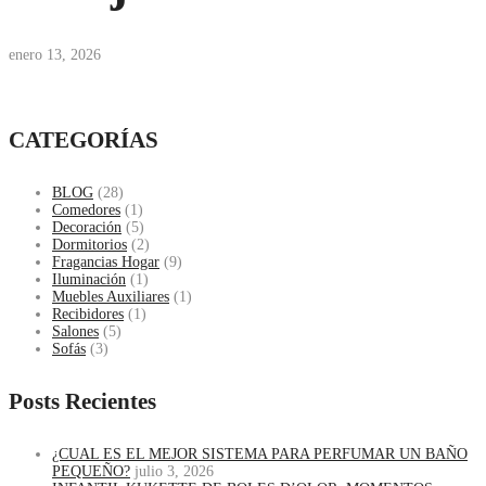
enero 13, 2026
CATEGORÍAS
BLOG
(28)
Comedores
(1)
Decoración
(5)
Dormitorios
(2)
Fragancias Hogar
(9)
Iluminación
(1)
Muebles Auxiliares
(1)
Recibidores
(1)
Salones
(5)
Sofás
(3)
Posts Recientes
¿CUAL ES EL MEJOR SISTEMA PARA PERFUMAR UN BAÑO
PEQUEÑO?
julio 3, 2026