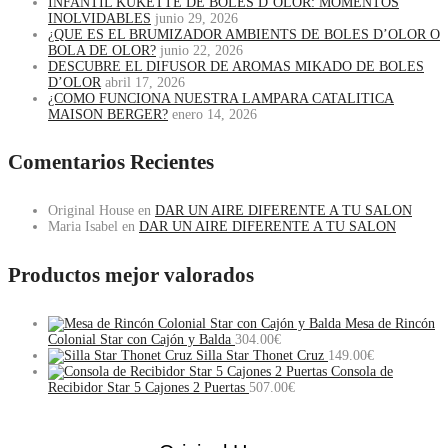
INFANTIL KUKETTE DE BOLES D’OLOR: MOMENTOS
INOLVIDABLES
junio 29, 2026
¿QUE ES EL BRUMIZADOR AMBIENTS DE BOLES D’OLOR O
BOLA DE OLOR?
junio 22, 2026
DESCUBRE EL DIFUSOR DE AROMAS MIKADO DE BOLES
D’OLOR
abril 17, 2026
¿COMO FUNCIONA NUESTRA LAMPARA CATALITICA
MAISON BERGER?
enero 14, 2026
Comentarios Recientes
Original House
en
DAR UN AIRE DIFERENTE A TU SALON
Maria Isabel
en
DAR UN AIRE DIFERENTE A TU SALON
Productos mejor valorados
Mesa de Rincón
Colonial Star con Cajón y Balda
304.00
€
Silla Star Thonet Cruz
149.00
€
Consola de
Recibidor Star 5 Cajones 2 Puertas
507.00
€