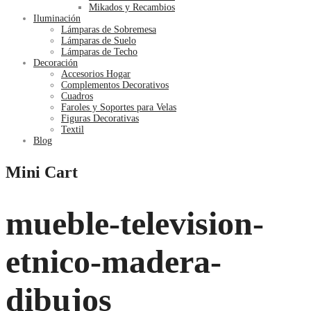
Mikados y Recambios
Iluminación
Lámparas de Sobremesa
Lámparas de Suelo
Lámparas de Techo
Decoración
Accesorios Hogar
Complementos Decorativos
Cuadros
Faroles y Soportes para Velas
Figuras Decorativas
Textil
Blog
Mini Cart
mueble-television-
etnico-madera-
dibujos