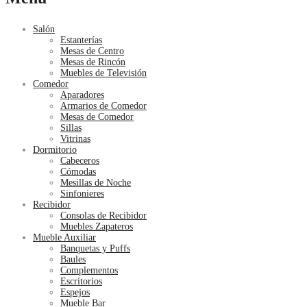
Salón
Estanterías
Mesas de Centro
Mesas de Rincón
Muebles de Televisión
Comedor
Aparadores
Armarios de Comedor
Mesas de Comedor
Sillas
Vitrinas
Dormitorio
Cabeceros
Cómodas
Mesillas de Noche
Sinfonieres
Recibidor
Consolas de Recibidor
Muebles Zapateros
Mueble Auxiliar
Banquetas y Puffs
Baules
Complementos
Escritorios
Espejos
Mueble Bar