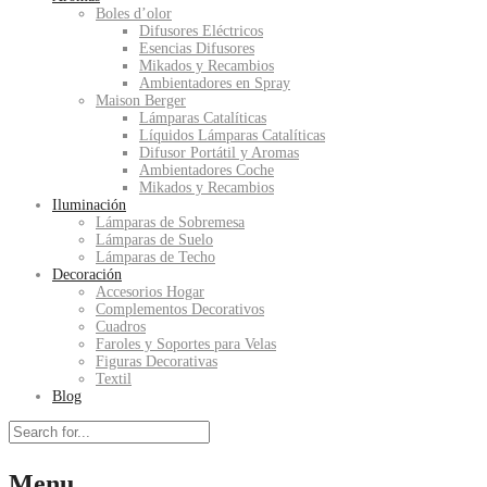
Boles d’olor
Difusores Eléctricos
Esencias Difusores
Mikados y Recambios
Ambientadores en Spray
Maison Berger
Lámparas Catalíticas
Líquidos Lámparas Catalíticas
Difusor Portátil y Aromas
Ambientadores Coche
Mikados y Recambios
Iluminación
Lámparas de Sobremesa
Lámparas de Suelo
Lámparas de Techo
Decoración
Accesorios Hogar
Complementos Decorativos
Cuadros
Faroles y Soportes para Velas
Figuras Decorativas
Textil
Blog
Menu