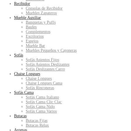
Recibidor
Consolas de Recibidor
Muebles Zapateros
Mueble Auxiliar
Banquetas y Puffs
Baules
Complementos
Escritorios
Espejos
Mueble Bar
Muebles Pequeños y Cajoneras
Sofás
Sofás Asientos Fijos
Sofás Asientos Deslizantes
Sofás Deslizantes Carro
Chaise Longues
Chaise Longues
Chaise Longues Cama
Sofás Rinconeras
Sofás Cama
Sofás Cama Italiano
Sofás Cama Clic Clac
Sofás Cama Nido
Sofás Cama Varios
Butacas
Butacas Fijas
Butacas Relax
Aromas