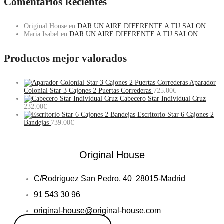
Comentarios Recientes
Original House
en
DAR UN AIRE DIFERENTE A TU SALON
Maria Isabel
en
DAR UN AIRE DIFERENTE A TU SALON
Productos mejor valorados
Aparador
Colonial Star 3 Cajones 2 Puertas Correderas
725.00
€
Cabecero Star Individual Cruz
232.00
€
Escritorio Star 6 Cajones 2
Bandejas
739.00
€
Original House
C/Rodriguez San Pedro, 40 28015-Madrid
91 543 30 96
original-house@original-house.com