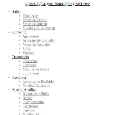
Salón
Estanterías
Mesas de Centro
Mesas de Rincón
Muebles de Televisión
Comedor
Aparadores
Armarios de Comedor
Mesas de Comedor
Sillas
Vitrinas
Dormitorio
Cabeceros
Cómodas
Mesillas de Noche
Sinfonieres
Recibidor
Consolas de Recibidor
Muebles Zapateros
Mueble Auxiliar
Banquetas y Puffs
Baules
Complementos
Escritorios
Espejos
Mueble Bar