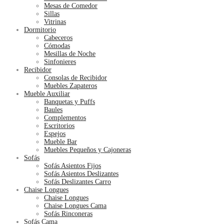
Mesas de Comedor
Sillas
Vitrinas
Dormitorio
Cabeceros
Cómodas
Mesillas de Noche
Sinfonieres
Recibidor
Consolas de Recibidor
Muebles Zapateros
Mueble Auxiliar
Banquetas y Puffs
Baules
Complementos
Escritorios
Espejos
Mueble Bar
Muebles Pequeños y Cajoneras
Sofás
Sofás Asientos Fijos
Sofás Asientos Deslizantes
Sofás Deslizantes Carro
Chaise Longues
Chaise Longues
Chaise Longues Cama
Sofás Rinconeras
Sofás Cama