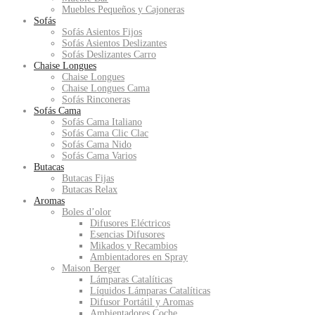
Muebles Pequeños y Cajoneras
Sofás
Sofás Asientos Fijos
Sofás Asientos Deslizantes
Sofás Deslizantes Carro
Chaise Longues
Chaise Longues
Chaise Longues Cama
Sofás Rinconeras
Sofás Cama
Sofás Cama Italiano
Sofás Cama Clic Clac
Sofás Cama Nido
Sofás Cama Varios
Butacas
Butacas Fijas
Butacas Relax
Aromas
Boles d’olor
Difusores Eléctricos
Esencias Difusores
Mikados y Recambios
Ambientadores en Spray
Maison Berger
Lámparas Catalíticas
Líquidos Lámparas Catalíticas
Difusor Portátil y Aromas
Ambientadores Coche