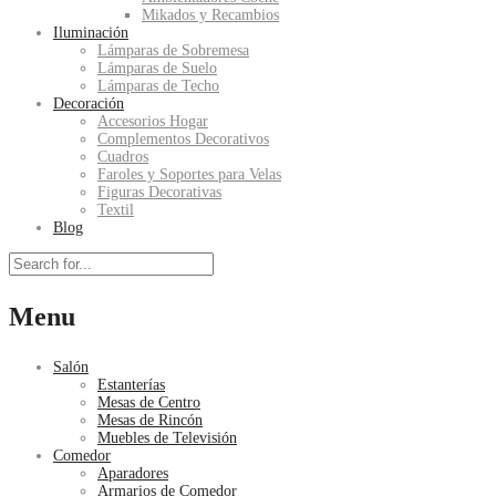
Mikados y Recambios
Iluminación
Lámparas de Sobremesa
Lámparas de Suelo
Lámparas de Techo
Decoración
Accesorios Hogar
Complementos Decorativos
Cuadros
Faroles y Soportes para Velas
Figuras Decorativas
Textil
Blog
Menu
Salón
Estanterías
Mesas de Centro
Mesas de Rincón
Muebles de Televisión
Comedor
Aparadores
Armarios de Comedor