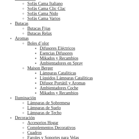
Sofás Cama Italiano
Sofás Cama Clic Clac
Sofás Cama Nido
Sofás Cama Varios
Butacas
Butacas Fijas
Butacas Relax
Aromas
Boles d’olor
Difusores Eléctricos
Esencias Difusores
Mikados y Recambios
Ambientadores en Spray
Maison Berger
Lámparas Catalíticas
Líquidos Lámparas Catalíticas
Difusor Portátil y Aromas
Ambientadores Coche
Mikados y Recambios
Iluminación
Lámparas de Sobremesa
Lámparas de Suelo
Lámparas de Techo
Decoración
Accesorios Hogar
Complementos Decorativos
Cuadros
Faroles y Soportes para Velas