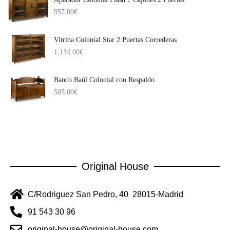
957.00
€
Vitrina Colonial Star 2 Puertas Correderas
1,134.00
€
Banco Baúl Colonial con Respaldo
585.00
€
Original House
C/Rodriguez San Pedro, 40 28015-Madrid
91 543 30 96
original-house@original-house.com