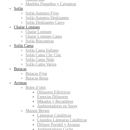
Muebles Pequeños y Cajoneras
Sofás
Sofás Asientos Fijos
Sofás Asientos Deslizantes
Sofás Deslizantes Carro
Chaise Longues
Chaise Longues
Chaise Longues Cama
Sofás Rinconeras
Sofás Cama
Sofás Cama Italiano
Sofás Cama Clic Clac
Sofás Cama Nido
Sofás Cama Varios
Butacas
Butacas Fijas
Butacas Relax
Aromas
Boles d’olor
Difusores Eléctricos
Esencias Difusores
Mikados y Recambios
Ambientadores en Spray
Maison Berger
Lámparas Catalíticas
Líquidos Lámparas Catalíticas
Difusor Portátil y Aromas
Ambientadores Coche