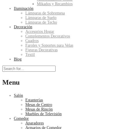
Mikados y Recambios
Iluminación
Lámparas de Sobremesa
Lámparas de Suelo
Lámparas de Techo
Decoración
Accesorios Hogar
Complementos Decorativos
Cuadros
Faroles y Soportes para Velas
Figuras Decorativas
Textil
Blog
Menu
Salón
Estanterías
Mesas de Centro
Mesas de Rincón
Muebles de Televisión
Comedor
Aparadores
Armarios de Comedor