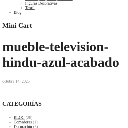
Figuras Decorativas
Textil
Blog
Mini Cart
mueble-television-
hindu-azul-acabado
octubre 14, 2025
CATEGORÍAS
BLOG
(28)
Comedores
(1)
Decoración
(5)