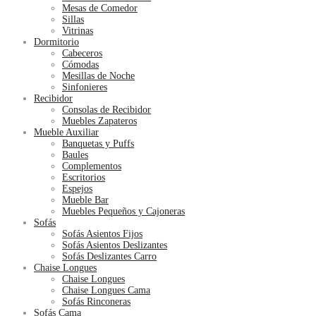
Mesas de Comedor
Sillas
Vitrinas
Dormitorio
Cabeceros
Cómodas
Mesillas de Noche
Sinfonieres
Recibidor
Consolas de Recibidor
Muebles Zapateros
Mueble Auxiliar
Banquetas y Puffs
Baules
Complementos
Escritorios
Espejos
Mueble Bar
Muebles Pequeños y Cajoneras
Sofás
Sofás Asientos Fijos
Sofás Asientos Deslizantes
Sofás Deslizantes Carro
Chaise Longues
Chaise Longues
Chaise Longues Cama
Sofás Rinconeras
Sofás Cama