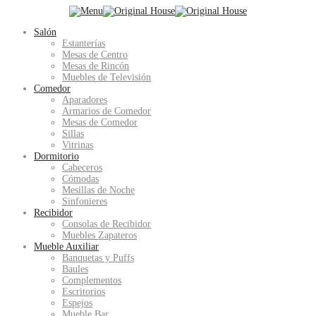
Salón
Estanterías
Mesas de Centro
Mesas de Rincón
Muebles de Televisión
Comedor
Aparadores
Armarios de Comedor
Mesas de Comedor
Sillas
Vitrinas
Dormitorio
Cabeceros
Cómodas
Mesillas de Noche
Sinfonieres
Recibidor
Consolas de Recibidor
Muebles Zapateros
Mueble Auxiliar
Banquetas y Puffs
Baules
Complementos
Escritorios
Espejos
Mueble Bar