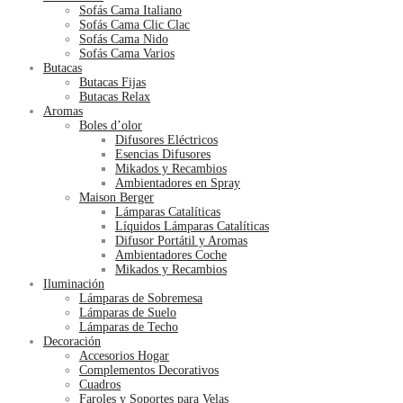
Sofás Cama Italiano
Sofás Cama Clic Clac
Sofás Cama Nido
Sofás Cama Varios
Butacas
Butacas Fijas
Butacas Relax
Aromas
Boles d’olor
Difusores Eléctricos
Esencias Difusores
Mikados y Recambios
Ambientadores en Spray
Maison Berger
Lámparas Catalíticas
Líquidos Lámparas Catalíticas
Difusor Portátil y Aromas
Ambientadores Coche
Mikados y Recambios
Iluminación
Lámparas de Sobremesa
Lámparas de Suelo
Lámparas de Techo
Decoración
Accesorios Hogar
Complementos Decorativos
Cuadros
Faroles y Soportes para Velas