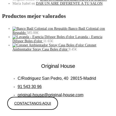
Maria Isabel
en
DAR UN AIRE DIFERENTE A TU SALON
Productos mejor valorados
Banco Baúl Colonial con
Respaldo
585.00
€
Lavanda - Esencia
Difusor Boles d'olor
11.65
€
Cotonet
Ambientador Spray Casa Boles d'olor
9.45
€
Original House
C/Rodriguez San Pedro, 40 28015-Madrid
91 543 30 96
original-house@original-house.com
CONTACTANOS AQUI