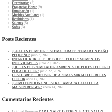
Dormitorios
(2)
Fragancias Hogar
(9)
Iluminación
(1)
Muebles Auxiliares
(1)
Recibidores
(1)
Salones
(5)
Sofás
(3)
Posts Recientes
¿CUAL ES EL MEJOR SISTEMA PARA PERFUMAR UN BAÑO
PEQUEÑO?
julio 3, 2026
INFANTIL KUKETTE DE BOLES D’OLOR: MOMENTOS
INOLVIDABLES
junio 29, 2026
¿QUE ES EL BRUMIZADOR AMBIENTS DE BOLES D’OLOR O
BOLA DE OLOR?
junio 22, 2026
DESCUBRE EL DIFUSOR DE AROMAS MIKADO DE BOLES
D’OLOR
abril 17, 2026
¿COMO FUNCIONA NUESTRA LAMPARA CATALITICA
MAISON BERGER?
enero 14, 2026
Comentarios Recientes
Original House
en
DAR UN AIRE DIFERENTE A TU SALON