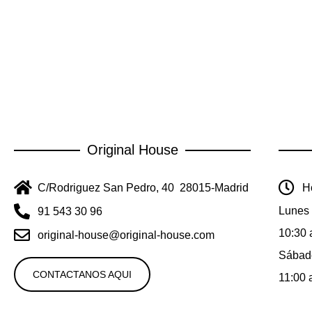
Original House
C/Rodriguez San Pedro, 40 28015-Madrid
Ho
Lunes 
91 543 30 96
10:30 
original-house@original-house.com
Sábad
CONTACTANOS AQUI
11:00 