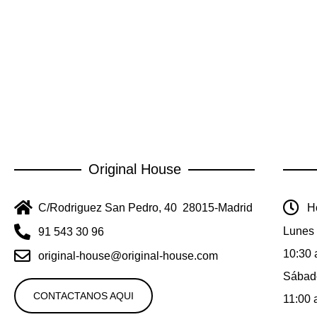
Original House
C/Rodriguez San Pedro, 40 28015-Madrid
Ho
Lunes 
91 543 30 96
10:30 
original-house@original-house.com
Sábad
CONTACTANOS AQUI
11:00 