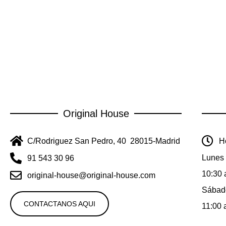
Original House
C/Rodriguez San Pedro, 40 28015-Madrid
Ho
Lunes 
91 543 30 96
10:30 
original-house@original-house.com
Sábad
CONTACTANOS AQUI
11:00 