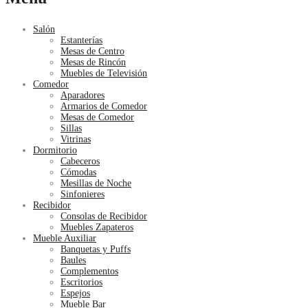
Salón
Estanterías
Mesas de Centro
Mesas de Rincón
Muebles de Televisión
Comedor
Aparadores
Armarios de Comedor
Mesas de Comedor
Sillas
Vitrinas
Dormitorio
Cabeceros
Cómodas
Mesillas de Noche
Sinfonieres
Recibidor
Consolas de Recibidor
Muebles Zapateros
Mueble Auxiliar
Banquetas y Puffs
Baules
Complementos
Escritorios
Espejos
Mueble Bar