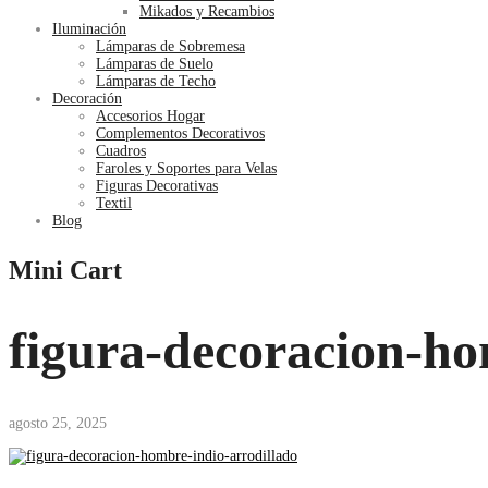
Mikados y Recambios
Iluminación
Lámparas de Sobremesa
Lámparas de Suelo
Lámparas de Techo
Decoración
Accesorios Hogar
Complementos Decorativos
Cuadros
Faroles y Soportes para Velas
Figuras Decorativas
Textil
Blog
Mini Cart
figura-decoracion-ho
agosto 25, 2025