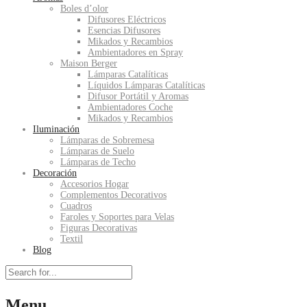
Boles d’olor
Difusores Eléctricos
Esencias Difusores
Mikados y Recambios
Ambientadores en Spray
Maison Berger
Lámparas Catalíticas
Líquidos Lámparas Catalíticas
Difusor Portátil y Aromas
Ambientadores Coche
Mikados y Recambios
Iluminación
Lámparas de Sobremesa
Lámparas de Suelo
Lámparas de Techo
Decoración
Accesorios Hogar
Complementos Decorativos
Cuadros
Faroles y Soportes para Velas
Figuras Decorativas
Textil
Blog
Menu