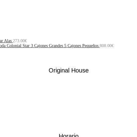
ar Alas
273.00
€
da Colonial Star 3 Cajones Grandes 5 Cajones Pequeños
808.00
€
Original House
Horario