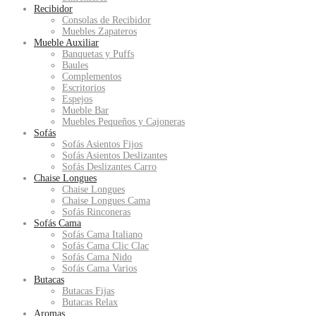
Recibidor
Consolas de Recibidor
Muebles Zapateros
Mueble Auxiliar
Banquetas y Puffs
Baules
Complementos
Escritorios
Espejos
Mueble Bar
Muebles Pequeños y Cajoneras
Sofás
Sofás Asientos Fijos
Sofás Asientos Deslizantes
Sofás Deslizantes Carro
Chaise Longues
Chaise Longues
Chaise Longues Cama
Sofás Rinconeras
Sofás Cama
Sofás Cama Italiano
Sofás Cama Clic Clac
Sofás Cama Nido
Sofás Cama Varios
Butacas
Butacas Fijas
Butacas Relax
Aromas