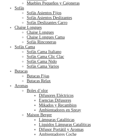
Muebles Pequeños y Cajoneras
Sofás
Sofás Asientos Fijos
Sofás Asientos Deslizantes
Sofás Deslizantes Carro
Chaise Longues
Chaise Longues
Chaise Longues Cama
Sofás Rinconeras
Sofás Cama
Sofás Cama Italiano
Sofás Cama Clic Clac
Sofás Cama Nido
Sofás Cama Varios
Butacas
Butacas Fijas
Butacas Relax
Aromas
Boles d’olor
Difusores Eléctricos
Esencias Difusores
Mikados y Recambios
Ambientadores en Spray
Maison Berger
Lámparas Catalíticas
Líquidos Lámparas Catalíticas
Difusor Portátil y Aromas
Ambientadores Coche