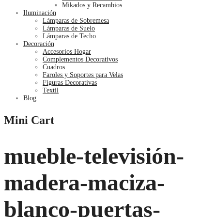
Mikados y Recambios
Iluminación
Lámparas de Sobremesa
Lámparas de Suelo
Lámparas de Techo
Decoración
Accesorios Hogar
Complementos Decorativos
Cuadros
Faroles y Soportes para Velas
Figuras Decorativas
Textil
Blog
Mini Cart
mueble-televisión-
madera-maciza-
blanco-puertas-