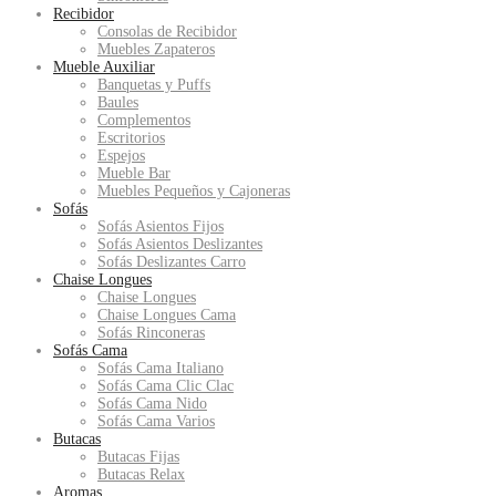
Recibidor
Consolas de Recibidor
Muebles Zapateros
Mueble Auxiliar
Banquetas y Puffs
Baules
Complementos
Escritorios
Espejos
Mueble Bar
Muebles Pequeños y Cajoneras
Sofás
Sofás Asientos Fijos
Sofás Asientos Deslizantes
Sofás Deslizantes Carro
Chaise Longues
Chaise Longues
Chaise Longues Cama
Sofás Rinconeras
Sofás Cama
Sofás Cama Italiano
Sofás Cama Clic Clac
Sofás Cama Nido
Sofás Cama Varios
Butacas
Butacas Fijas
Butacas Relax
Aromas