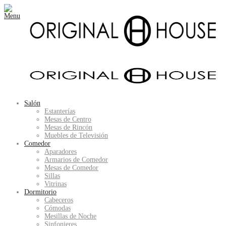
Salón
Estanterías
Mesas de Centro
Mesas de Rincón
Muebles de Televisión
Comedor
Aparadores
Armarios de Comedor
Mesas de Comedor
Sillas
Vitrinas
Dormitorio
Cabeceros
Cómodas
Mesillas de Noche
Sinfonieres