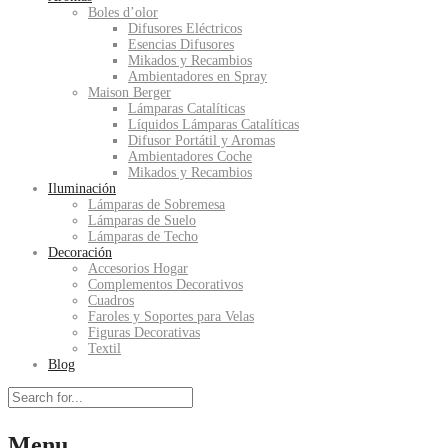
Boles d’olor
Difusores Eléctricos
Esencias Difusores
Mikados y Recambios
Ambientadores en Spray
Maison Berger
Lámparas Catalíticas
Líquidos Lámparas Catalíticas
Difusor Portátil y Aromas
Ambientadores Coche
Mikados y Recambios
Iluminación
Lámparas de Sobremesa
Lámparas de Suelo
Lámparas de Techo
Decoración
Accesorios Hogar
Complementos Decorativos
Cuadros
Faroles y Soportes para Velas
Figuras Decorativas
Textil
Blog
Menu