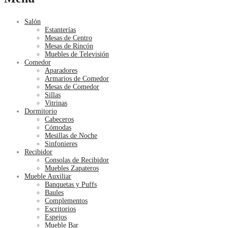
Salón
Estanterías
Mesas de Centro
Mesas de Rincón
Muebles de Televisión
Comedor
Aparadores
Armarios de Comedor
Mesas de Comedor
Sillas
Vitrinas
Dormitorio
Cabeceros
Cómodas
Mesillas de Noche
Sinfonieres
Recibidor
Consolas de Recibidor
Muebles Zapateros
Mueble Auxiliar
Banquetas y Puffs
Baules
Complementos
Escritorios
Espejos
Mueble Bar