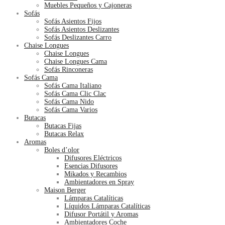
Muebles Pequeños y Cajoneras
Sofás
Sofás Asientos Fijos
Sofás Asientos Deslizantes
Sofás Deslizantes Carro
Chaise Longues
Chaise Longues
Chaise Longues Cama
Sofás Rinconeras
Sofás Cama
Sofás Cama Italiano
Sofás Cama Clic Clac
Sofás Cama Nido
Sofás Cama Varios
Butacas
Butacas Fijas
Butacas Relax
Aromas
Boles d’olor
Difusores Eléctricos
Esencias Difusores
Mikados y Recambios
Ambientadores en Spray
Maison Berger
Lámparas Catalíticas
Líquidos Lámparas Catalíticas
Difusor Portátil y Aromas
Ambientadores Coche